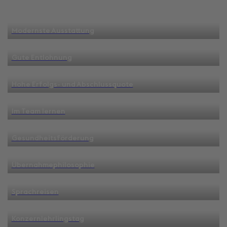
Modernste Ausstattung
Gute Entlohnung
Hohe Erfolgs- und Abschlussquote
Im Team lernen
Gesundheitsförderung
Übernahmephilosophie
Sprachreisen
Konzernlehrlingstag