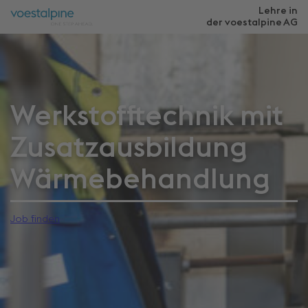
Lehre in
der voestalpine
AG
Werkstofftechnik mit
Zusatzausbildung
Wärmebehandlung
Job finden