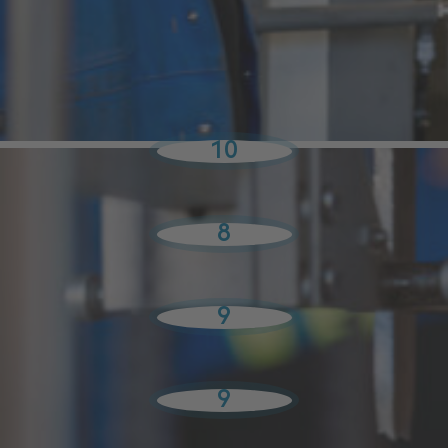
>
Alle Lehrberufe
>
Technik Lehre
> Werkstofftechnik
mit Zusatzausbildung Wärmebehandlung
Was du mitbringen solltest
10
Interesse an Chemie und Physik
8
mathematisches Denken
9
technisches Verständnis
9