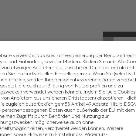
Wir 
e?
um d
alpine. Unsere Schnuppertage
rst du von Lehrlingen
 uns so läuft.
Dritt
Dieser
isch mit den
sammel
uns auf dich!
stimm