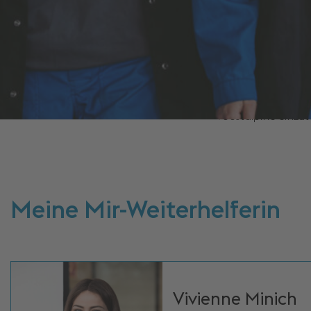
voestalp
Der Start in die Au
viele Fragen aufta
Vorstellung von de
besuchst uns am Tag
voestalpine einzu
Meine Mir-Weiterhelferin
Vivienne Minich