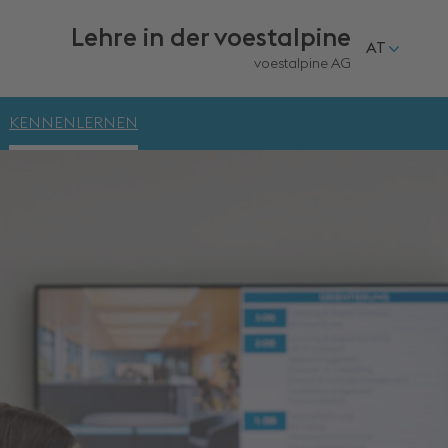
Lehre in
der voestalpine
AT
voestalpine AG
KENNENLERNEN