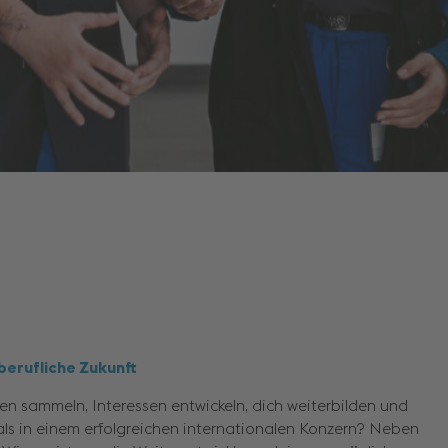
sstarten
 dass da im Vorfeld
heidet sich meine
tage an. Oder du
elt der
 berufliche Zukunft
n sammeln, Interessen entwickeln, dich weiterbilden und
als in einem erfolgreichen internationalen Konzern? Neben