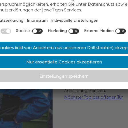
Tür auf zur Le
Hereinspaziert! An besonderen 
voestalpine Standorte geben di
Ausbildungszentren.
Nächster Tag der offenen Tür