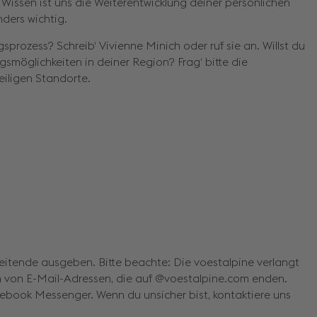
 Wissen ist uns die Weiterentwicklung deiner persönlichen
ders wichtig.
rozess? Schreib‘ Vivienne Minich oder ruf sie an. Willst du
smöglichkeiten in deiner Region? Frag‘ bitte die
eiligen Standorte.
eitende ausgeben. Bitte beachte: Die voestalpine verlangt
h von E-Mail-Adressen, die auf @voestalpine.com enden.
book Messenger. Wenn du unsicher bist, kontaktiere uns