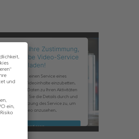
benötigen Ihre Zustimmung,
en YouTube Video-Service
zu laden!
Wir verwenden einen Service eines
anbieters, um Videoinhalte einzubetten.
 Service kann Daten zu Ihren Aktivitäten
n. Bitte lesen Sie die Details durch und
en Sie der Nutzung des Service zu, um
dieses Video anzusehen.
Akzeptieren