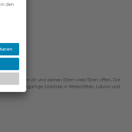
Mehr Informationen
hre
Tagen stehen dir und deinen Eltern viele Türen offen. Die
r dann einzigartige Einblicke in Werkstätten, Labors und