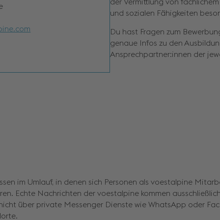
der Vermittlung von fachlichem
e
und sozialen Fähigkeiten beson
pine.com
Du hast Fragen zum Bewerbungsp
genaue Infos zu den Ausbildung
Ansprechpartner:innen der jew
sen im Umlauf, in denen sich Personen als voestalpine Mitarb
hren. Echte Nachrichten der voestalpine kommen ausschließlic
nicht über private Messenger Dienste wie WhatsApp oder Face
dorte.