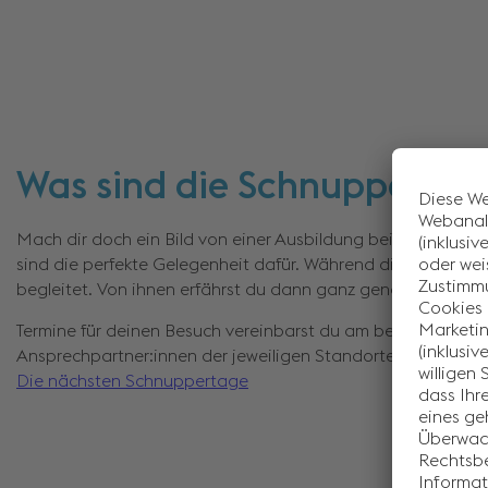
Was sind die Schnuppertag
Mach dir doch ein Bild von einer Ausbildung bei der voest
sind die perfekte Gelegenheit dafür. Während dieser Tage wi
begleitet. Von ihnen erfährst du dann ganz genau, wie es bei
Termine für deinen Besuch vereinbarst du am besten telefon
Ansprechpartner:innen der jeweiligen Standorte. Wir freuen 
Die nächsten Schnuppertage