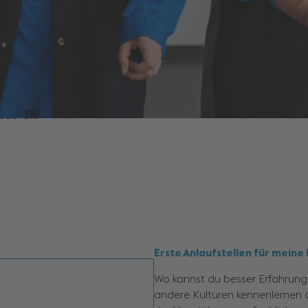
ine – reinschnuppern und lo
sbildung ist ein Start in ein neues Kapitel deines Lebens. Klar,
uchen. Wie lerne ich Berufe unverbindlich kennen? Wie untersc
r tatsächlichen Realität? Wir bieten Interessierten Schnupper
 der Offenen Tür. Es gibt viele Möglichkeiten für dich, in die W
tauchen.
Erste Anlaufstellen für meine
Wo kannst du besser Erfahrunge
andere Kulturen kennenlernen 