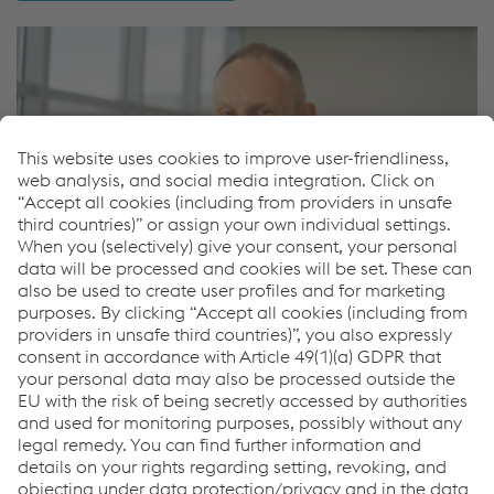
Pavel Zajic
Prodaja oddelka za varnost v cestnem prometu –
Mednarodna
Mob
+420/722/917516
Pošlji elektronski dopis