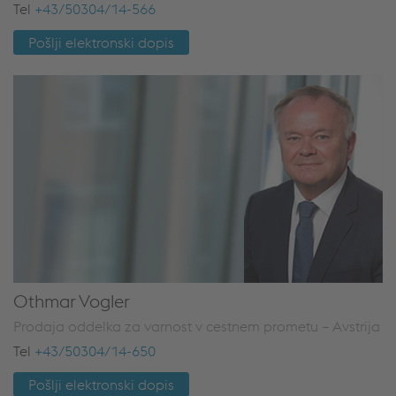
Tel
+43/50304/14-566
Pošlji elektronski dopis
Othmar Vogler
Prodaja oddelka za varnost v cestnem prometu – Avstrija
Tel
+43/50304/14-650
Pošlji elektronski dopis