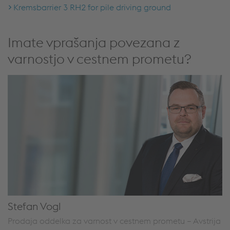
Kremsbarrier 3 RH2 for pile driving ground
Imate vprašanja povezana z
varnostjo v cestnem prometu?
Stefan Vogl
Prodaja oddelka za varnost v cestnem prometu – Avstrija