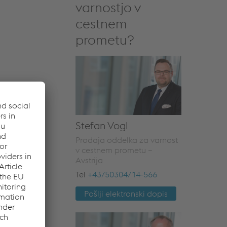
varnostjo v
cestnem
prometu?
Stefan Vogl
Prodaja oddelka za varnost
v cestnem prometu –
Avstrija
Tel
+43/50304/14-566
Pošlji elektronski dopis