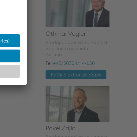
Othmar Vogler
Prodaja oddelka za varnost
v cestnem prometu –
Avstrija
Tel
+43/50304/14-650
Pošlji elektronski dopis
Pavel Zajic
Prodaja oddelka za varnost