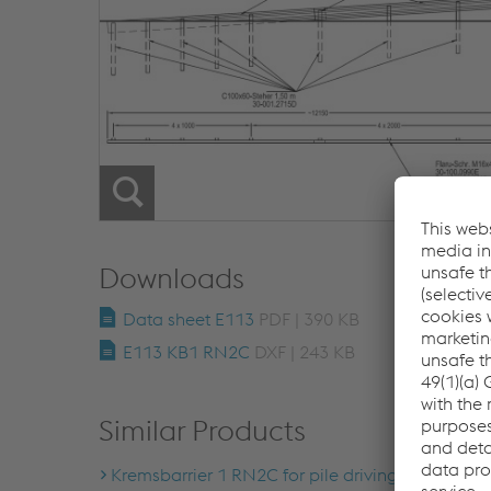
Downloads
Data sheet E113
PDF | 390 KB
E113 KB1 RN2C
DXF | 243 KB
Similar Products
Kremsbarrier 1 RN2C for pile driving ground