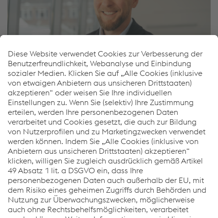
Pavel Zajic
Vertrieb Straßensicherheit - International
M.
+420/722/917516
E-Mail senden
Ähnliche Produkte
KREMSBARRIER 3 RH4 für rammfähigen Untergrund