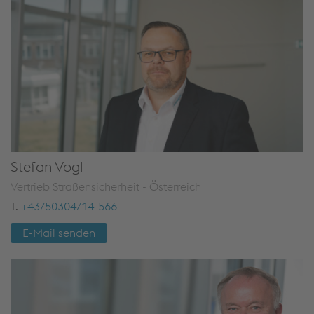
Stefan Vogl
Vertrieb Straßensicherheit - Österreich
T.
+43/50304/14-566
E-Mail senden