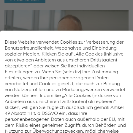
Pavel Zajic
Vertrieb Straßensicherheit - International
M.
+420/722/917516
E-Mail senden