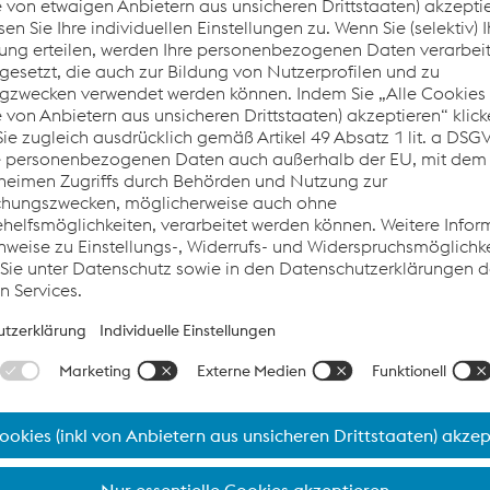
IER APD
Kremsbarrier APD V50
R APD P100
KREMSBARRIER APD V50