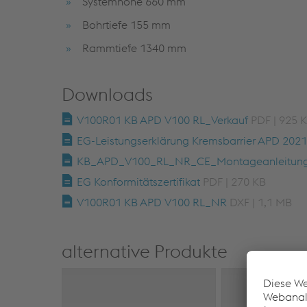
Systemhöhe 660 mm
Bohrtiefe 155 mm
Rammtiefe 1340 mm
Downloads
V100R01 KB APD V100 RL_Verkauf
PDF | 925 
EG-Leistungserklärung Kremsbarrier APD 202
KB_APD_V100_RL_NR_CE_Montageanleitun
EG Konformitätszertifikat
PDF | 270 KB
V100R01 KB APD V100 RL_NR
DXF | 1,1 MB
alternative Produkte