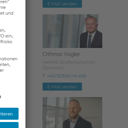
E-Mail senden
Othmar Vogler
Vertrieb Straßensicherheit -
Österreich
T.
+43/50304/14-650
E-Mail senden