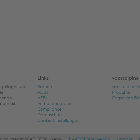
Links
voestalpine
regallager und
Karriere
voestalpine 
der
AGBs
Produkte
ssende
AEBs
Corporate Bl
über die
Verhaltenskodex
Compliance
Datenschutz
Cookie-Einstellungen
midhüttenstraße 5, 3500, Krems
T. +43/50304/14-686
Kontakt