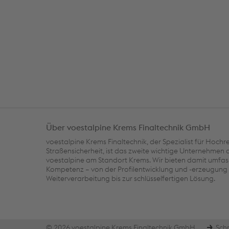
Über voestalpine Krems Finaltechnik GmbH
voestalpine Krems Finaltechnik, der Spezialist für Hoch
Straßensicherheit, ist das zweite wichtige Unternehmen 
voestalpine am Standort Krems. Wir bieten damit umfa
Kompetenz – von der Profilentwicklung und -erzeugung 
Weiterverarbeitung bis zur schlüsselfertigen Lösung.
© 2026 voestalpine Krems Finaltechnik GmbH
Sch