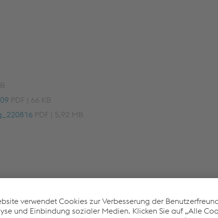
KB
109
PDF | 66 KB
g_220816
PDF | 5,92 MB