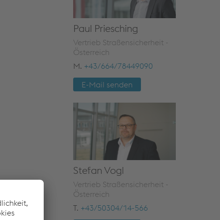
Paul Priesching
Vertrieb Straßensicherheit -
Österreich
M.
+43/664/78449090
E-Mail senden
Stefan Vogl
Vertrieb Straßensicherheit -
Österreich
T.
+43/50304/14-566