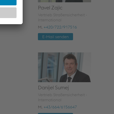
Pavel Zajic
Vertrieb Straßensicherheit -
International
M.
+420/722/917516
E-Mail senden
Danijel Sumej
Vertrieb Straßensicherheit -
International
M.
+43/664/6156647