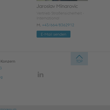
Jaroslav Minarovic
Vertrieb Straßensicherheit -
International
M.
+43/664/8362912
E-Mail senden
-Konzern
AG
og
Impressum