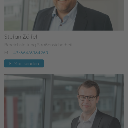
Stefan Zölfel
Bereichsleitung Straßensicherheit
M.
+43/664/6184260
E-Mail senden