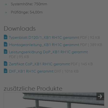
Systemhöhe: 750mm
Prüflänge: 54,00m
Downloads
Typenblatt D120/1_KB1 RH1C gerammt
PDF | 92 KB
Montageanleitung_KB1 RH1C gerammt
PDF | 389 KB
Leistungserklärung DoP_KB1 RH1C gerammt
PDF | 95 KB
Zertifikat CoP_KB1 RH1C gerammt
PDF | 145 KB
DXF_KB1 RH1C gerammt
DXF | 1016 KB
zusätzliche Produkte