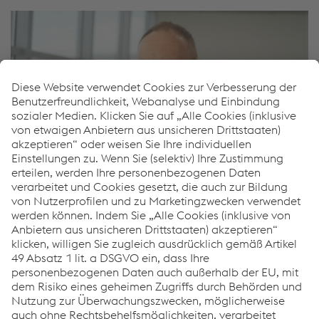
Pavel Zajic
Vertrieb Straßensicherheit - International
M.
+420/722/917516
E-Mail senden