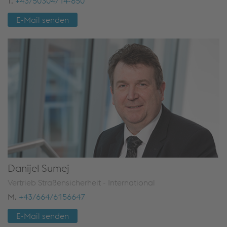
T.
+43/50304/14-650
E-Mail senden
Danijel Sumej
Vertrieb Straßensicherheit - International
M.
+43/664/6156647
E-Mail senden