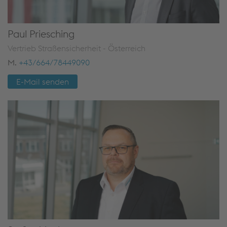
Paul Priesching
Vertrieb Straßensicherheit - Österreich
M.
+43/664/78449090
E-Mail senden