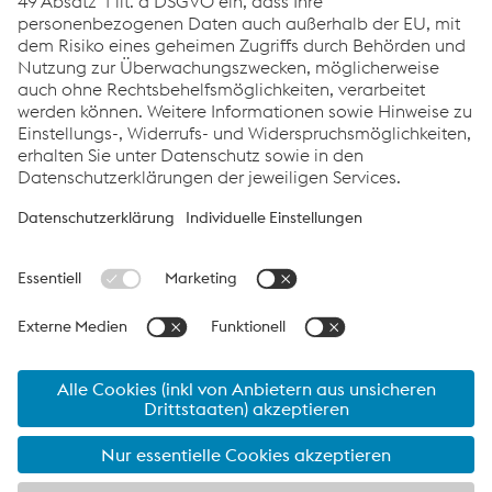
E-Mail senden
Links
Karriere
AGBs
AEBs
Verhaltenskodex
Compliance
Datenschutz
Cookie-Einstellungen
Sprache