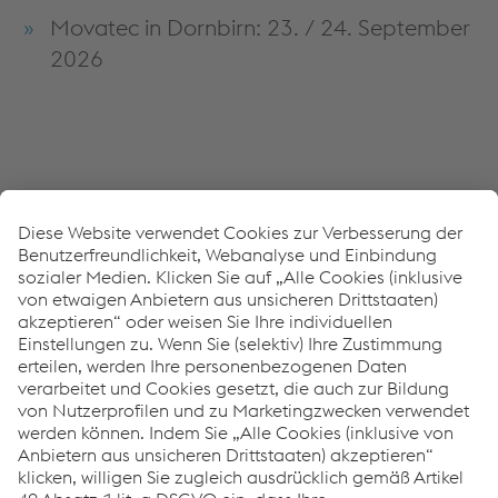
Movatec in Dornbirn: 23. / 24. September
2026
Wenn Sie einen persönlichen Termin auf einer der Messen
vorab vereinbaren möchten, nutzen Sie einfach unser
Kontaktformular
.
Haben Sie Fragen?
voestalpine Krems Finaltechnik
T.
+43/50304/14-686
F.
+43/50304/54-716