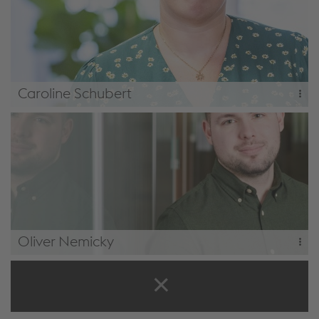
Caroline Schubert
+43 1 74053 25063
Oliver Nemicky
+43 1 74053 25008