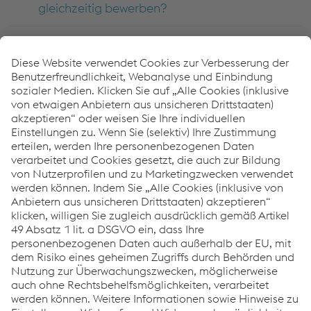
gleichzeitig bewerben?
Welche Möglichkeiten gibt es bei der
voestalpine group-IT für Lehrlinge?
Vergibt die voestalpine group-IT Praktika
und Ferialjobs?
Gibt es auch die Möglichkeit ein
Fachpraktikum bei der voestalpine group-IT
zu machen?
Welche Absolvent:innen werden primär von
der voestalpine group-IT gesucht?
Gibt es bei der voestalpine group-IT die
Möglichkeit, als Trainee einzusteigen?