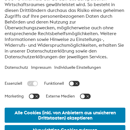
Additive Manufacturing
Über voestalpine BÖHLER Edelstahl
Die High Performance Metals Division des voestalpine-Konzerns
ist auf die Produktion und Verarbeitung von
Hochleistungswerkstoffen und kundenspezifische Services
fokussiert. Die Division ist globaler Marktführer bei Werkzeugstahl
und einer der führenden Anbieter von anderen Produkten aus
Hochleistungswerkstoffen. Wichtigste Kundensegmente sind die
Bereiche Automobil, Öl- und Gasexploration, Maschinenbau
sowie die Konsumgüterindustrie und die Luftfahrt.
voestalpine Group Navigation