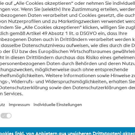
alpine BÖHLER Bleche
on großen Erfindungen und vielen Entwicklungen.
sionsbeständige Sonderwerkstoffe oder Nickelbasislegierunge
er ersten Stunde an mitentwickelt. So auch den rostfreien Sta
R Bleche bewahrt, bestehende Techniken werden immer wieder
twickelt. So wird voestalpine BÖHLER Bleche ein immer
ind das Ergebnis hervorragender
svorteile für unsere Kunden zu erarbeiten.
gion mitgeprägt. Bis auf den heutigen Tag bemerkt