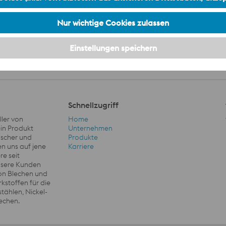
nden auf allen Kontinenten arbeiten zu dürfen.
aben – an uns und unsere Produkte. Unser Ziel ist es,
Schnellzugriff
ller von
Home
in Produkt
Unternehmen
ischer und
Produkte
Schnellzugriff Navigation
en uns auf jene
Karriere
re seit
nsere Kunden
von Blechen und
kstoffen für die
tählen, Nickel-
echen.