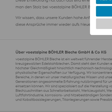
man den Stolz bei voestalpine BÖHLER Bleche, für Ku
Wir wissen, dass unsere Kunden hohe Anforderungen h
diese Ansprüche immer wieder aufs Neue zu erfüllen.
Über voestalpine BÖHLER Bleche GmbH & Co KG
voestalpine BÖHLER Bleche ist ein weltweit führender Herste
kreuzgewalzten Edelstahlblechen. Damit steht den Kunden e
höchster Gleichmäßigkeit hinsichtlich mechanisch-technolog
physikalischer Eigenschaften zur Verfügung. Wir konzentrier
Bereiche, in denen wir unser metallurgisches Wissen und unse
Generationen angesammelte Erfahrung nutzbringend für u
einsetzen können. Wir sind spezialisiert auf die Herstellung 
Blechzuschnitten aus Schnellarbeitsstahl, Werkzeugstahl, Wer
Luftfahrtindustrie, korrosions- und hitzebeständigen Sonders
und Kobaltbasislegierungen, Titanlegierungen sowie Pressbl