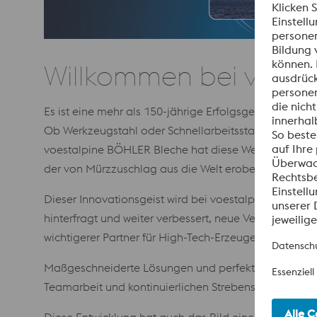
Willkommen bei voest
Es ist eine mehr als 150-jährige Erfolgsgeschichte v
Ob Werkzeugstahl oder Schnellarbeitsstahl, ob korro
voestalpine BÖHLER Bleche hat diese Werkstoffe von d
der von Mürzzuschlag aus die Welt eroberte.
Dieser Innovationsgeist wird bei voestalpine BÖHLE
hinterfragt und weiter verbessert, neue Verfahren en
wichtigerer Partner für High-Tech-Erzeuger.
Maßgeschneiderte Lösungen und perfekte Produkte s
Teamarbeit und kontinuierlichen Strebens, Wettbewerb
Diese Entwicklung hat auch das Bild einer ganzen Re