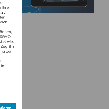
n,
hl,