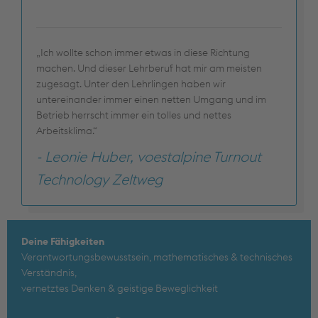
„Ich wollte schon immer etwas in diese Richtung
machen. Und dieser Lehrberuf hat mir am meisten
zugesagt. Unter den Lehrlingen haben wir
untereinander immer einen netten Umgang und im
Betrieb herrscht immer ein tolles und nettes
Arbeitsklima.“
- Leonie Huber, voestalpine Turnout
Technology Zeltweg
Deine Fähigkeiten
Verantwortungsbewusstsein, mathematisches & technisches
Verständnis,
vernetztes Denken & geistige Beweglichkeit