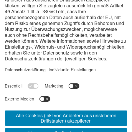
19
Lehrberufe
80-100
Lehrstellen/Jahr
Links:
Ausbildungen
Checkliste
Standorte
Impressum
Datenschutz
www.voestalpine.com/
bestelehresteiermark