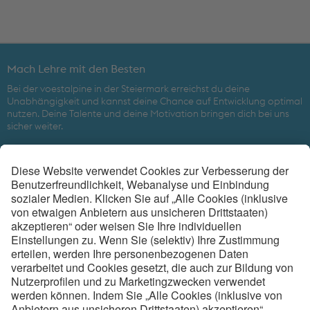
Mach Lehre mit den Besten
Bei der voestalpine in der Steiermark erreichst du deine
Unabhängigkeit und kannst deine Chance auf Entwicklung optimal
nutzen. Deine Talente und deine Motivation bringen dich bei uns
sicher weiter.
Beim weltweit führenden Technologiekonzern mit kombinierter
Werkstoff- und Verarbeitungskompetenz ist eine gute Zukunft
gesichert.
voestalpine Metal Engineering Division in der Steiermark
6
Ausbildungsorte
4.870
MitarbeiterInnen