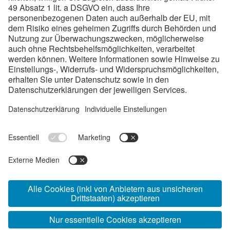
19
Lehrberufe
80-100
Lehrstellen/Jahr
Links:
Ausbildungen
Checkliste
Standorte
Impressum
Datenschutz
www.voestalpine.com/
bestelehresteiermark
© 2026 voestalpine Metal Engineering GmbH, Kerpelystraße 199,