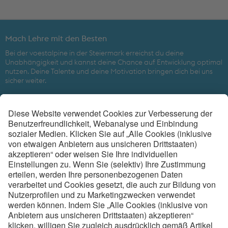
Mach Lehre mit den Besten
Bei der voestalpine in der Steiermark erreichst du deine
Unabhängigkeit und kannst deine Chance auf Entwicklung optimal
nutzen. Deine Talente und deine Motivation bringen dich bei uns
sicher weiter.
Beim weltweit führenden Technologiekonzern mit kombinierter
Werkstoff- und Verarbeitungskompetenz ist eine gute Zukunft
gesichert.
voestalpine Metal Engineering Division in der Steiermark
6
Ausbildungsorte
4.870
MitarbeiterInnen