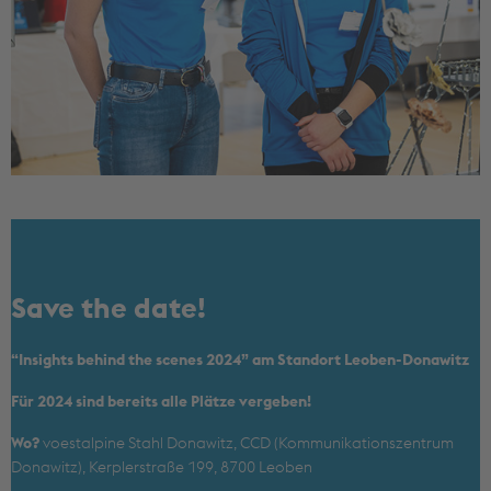
Save the date!
“Insights behind the scenes 2024” am Standort Leoben-Donawitz
Für 2024 sind bereits alle Plätze vergeben!
Wo?
voestalpine Stahl Donawitz, CCD (Kommunikationszentrum
Donawitz), Kerplerstraße 199, 8700 Leoben