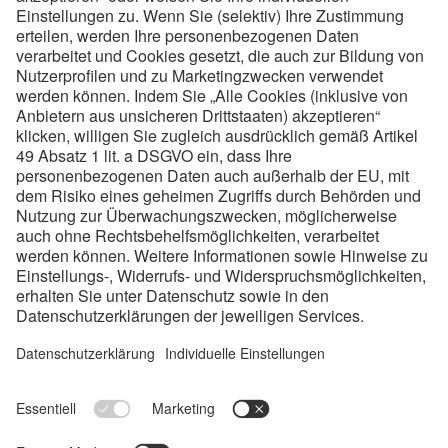
6
Ausbildungsorte
4.870
MitarbeiterInnen
19
Lehrberufe
80-100
Lehrstellen/Jahr
Links:
Ausbildungen
Checkliste
Standorte
Impressum
Datenschutz