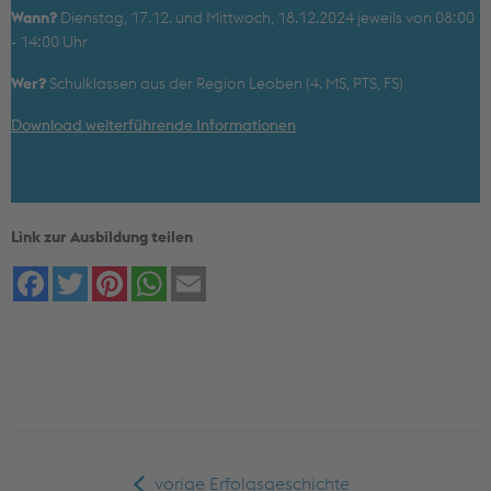
Wann?
Dienstag, 17.12. und Mittwoch, 18.12.2024 jeweils von 08:00
- 14:00 Uhr
Wer?
Schulklassen aus der Region Leoben (4. MS, PTS, FS)
Download weiterführende Informationen
Link zur Ausbildung teilen
Facebook
Twitter
Pinterest
WhatsApp
Email
vorige Erfolgsgeschichte