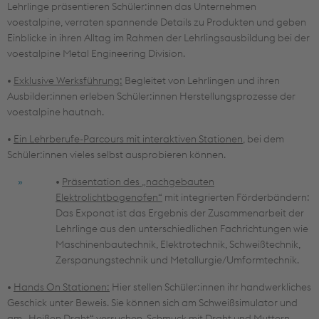
Lehrlinge präsentieren Schüler:innen das Unternehmen
voestalpine, verraten spannende Details zu Produkten und geben
Einblicke in ihren Alltag im Rahmen der Lehrlingsausbildung bei der
voestalpine Metal Engineering Division.
•
Exklusive Werksführung:
Begleitet von Lehrlingen und ihren
Ausbilder:innen erleben Schüler:innen Herstellungsprozesse der
voestalpine hautnah.
•
Ein Lehrberufe-Parcours mit interaktiven Stationen
, bei dem
Schüler:innen vieles selbst ausprobieren können.
•
Präsentation des „nachgebauten
Elektrolichtbogenofen“
mit integrierten Förderbändern:
Das Exponat ist das Ergebnis der Zusammenarbeit der
Lehrlinge aus den unterschiedlichen Fachrichtungen wie
Maschinenbautechnik, Elektrotechnik, Schweißtechnik,
Zerspanungstechnik und Metallurgie/Umformtechnik.
•
Hands On Stationen:
Hier stellen Schüler:innen ihr handwerkliches
Geschick unter Beweis. Sie können sich am Schweißsimulator und
am „Heißen Draht“ versuchen, Schmuck mit Draht und Muttern