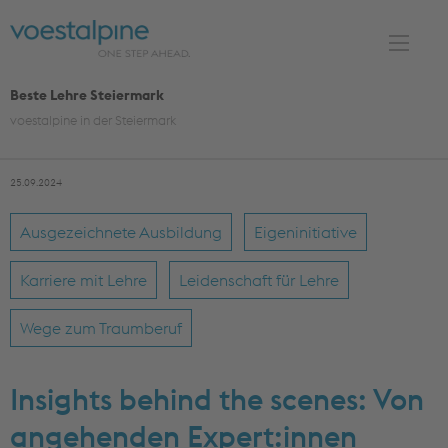
S
k
i
p
Beste Lehre Steiermark
t
voestalpine in der Steiermark
o
c
25.09.2024
o
n
Ausgezeichnete Ausbildung
Eigeninitiative
t
e
Karriere mit Lehre
Leidenschaft für Lehre
n
t
Wege zum Traumberuf
Insights behind the scenes: Von
angehenden Expert:innen