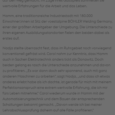
auf den Weg gemacht. Im Zuge ihres Gastspiels sammelten sie
wertvolle Erfahrungen für die Arbeit und das Leben.
Hamm, eine traditionsreiche Industriestadt mit 180.000
Einwohner:innen ist Sitz der voestalpine BÖHLER Welding Germany,
einer der größten Arbeitgeber der Umgebung. Die Unterschiede zu
ihren eigenen Ausbildungsstandorten fielen den beiden dabei als
erstes auf.
Nadja stellte überrascht fest, dass im Ruhrgebiet noch vorwiegend
konventionell gefräst wird. Carol nahm zur Kenntnis, dass Hamm
auch in Sachen Elektrotechnik anders tickt als Donawitz. Doch
beiden gelang es rasch die Unterschiede anzunehmen und davon
zu profitieren. „Es war dann doch sehr spannend, auch mit ganz
anderen Maschinen zu arbeiten“, sagt Nadja, „und dass ich etwas
anderes erlebt habe als ich dachte, ist gerade für mich mit meinem
Perfektionsanspruch eine extrem wertvolle Erfahrung, die ich mir
fürs Leben mitnehme.“ Carol wiederum wurde in Hamm mit der
Automatisierungstechnik und dem Bauen der entsprechenden
Schaltungen bekannt gemacht. „Davon werde ich bei meiner
Lehrabschlussprüfung daheim auf alle Fälle profitieren.“