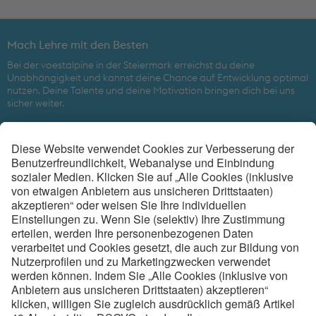
Mach Lehre mit den Besten
Bei der voestalpine in der Steiermark erreichst du deine
Unabhängigkeit und kannst deine Chance auf Entwicklung optimal
nutzen. Deine Talente und deine Motivation bringen dich bei uns
sicher weiter.
Beim weltweit führenden Technologiekonzern mit kombinierter
Werkstoff- und Verarbeitungskompetenz ist eine gute Zukunft
gesichert.
voestalpine Metal Engineering Division in der Steiermark
6
Ausbildungsorte
4.870
MitarbeiterInnen
19