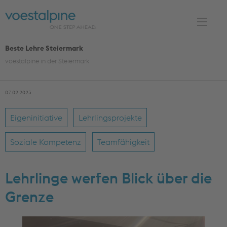
S
k
i
p
Beste Lehre Steiermark
t
voestalpine in der Steiermark
o
c
07.02.2023
o
n
Eigeninitiative
Lehrlingsprojekte
t
e
Soziale Kompetenz
Teamfähigkeit
n
t
Lehrlinge werfen Blick über die
Grenze