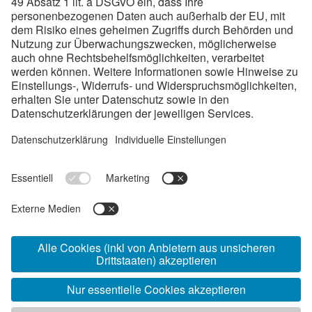
Lehrberufe
80-100
Lehrstellen/Jahr
Links:
Ausbildungen
Checkliste
Standorte
Impressum
Datenschutz
www.voestalpine.com/
bestelehresteiermark
© 2026 voestalpine Metal Engineering GmbH, Kerpelystraße 199,
8700 Leoben, Austria