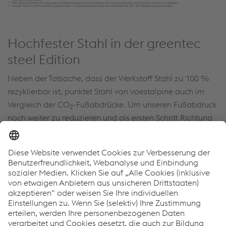
Hochfester Stahl in der greentec
steel Edition
Neben der Tatsache, dass der Werkstoff Stahl zu 100 %
rezyklierbar ist, punktet Stahl von voestalpine auch im
Vergleich der CO
-Fußabdrücke. Um unseren Fußabdruck
2
noch weiter zu reduzieren und als ersten Schritt Richtung
®
Klimaneutralität sind alle alform
Stähle in der greentec
steel Edition erhältlich. greentec steel ist gewohnte
voestalpine Premiumqualität mit reduziertem CO
-
2
Fußabdruck.
Lesen Sie mehr über greentec steel, Nachhaltigkeit und
unsere Dekarbonisierungsstrategie auf der Website von
Stella Sustainable, der Botschafterin für Nachhaltigkeit in