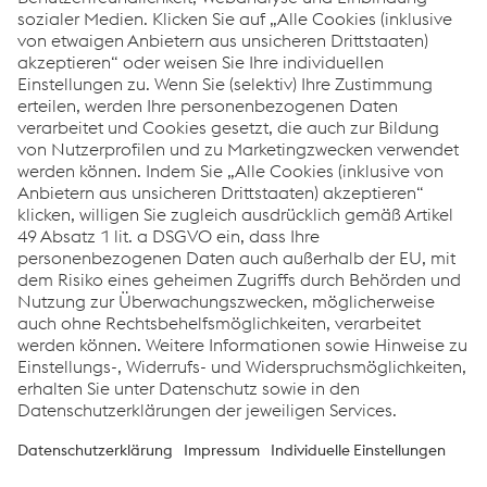
Thermomechanisch gewalzter
Stahl für herausragende
mechanische Eigenschaften
voestalpine hat sich bei der Produktion von
thermomechanisch gewalzten Stählen als Vorreiterin und
Qualitätsführerin etabliert. Durch diese Methode werden
mechanisch-technologische Eigenschaften erzielt, die
durch eine Wärmebehandlung allein nicht erreicht werden
können. Neben einer sehr guten Zähigkeit zeichnen sich
thermomechanisch gewalzte Stähle auch durch eine
bessere Schweißbarkeit als normalgeglühte Stähle aus.