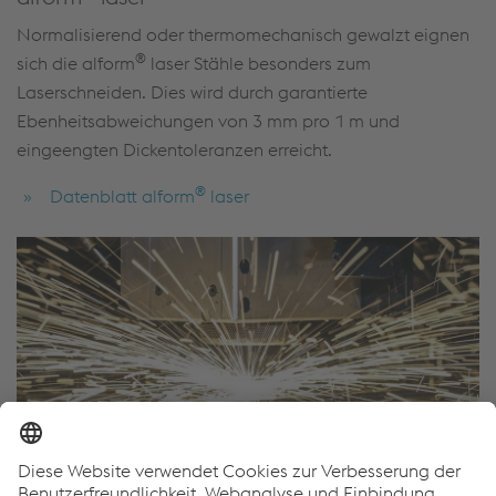
Normalisierend oder thermomechanisch gewalzt eignen
®
sich die alform
laser Stähle besonders zum
Laserschneiden. Dies wird durch garantierte
Ebenheitsabweichungen von 3 mm pro 1 m und
eingeengten Dickentoleranzen erreicht.
®
Datenblatt alform
laser