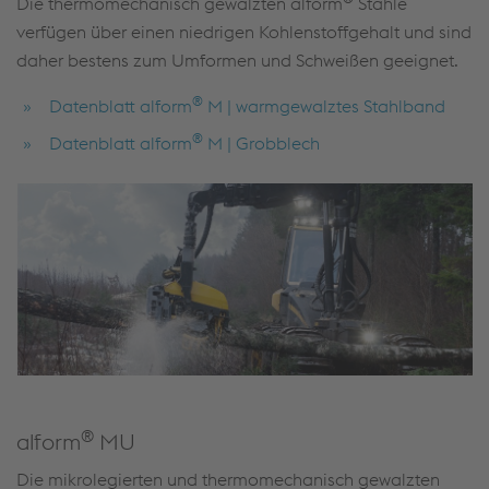
Die thermomechanisch gewalzten alform
Stähle
verfügen über einen niedrigen Kohlenstoffgehalt und sind
daher bestens zum Umformen und Schweißen geeignet.
®
Datenblatt alform
M | warmgewalztes Stahlband
®
Datenblatt alform
M | Grobblech
®
alform
MU
Die mikrolegierten und thermomechanisch gewalzten