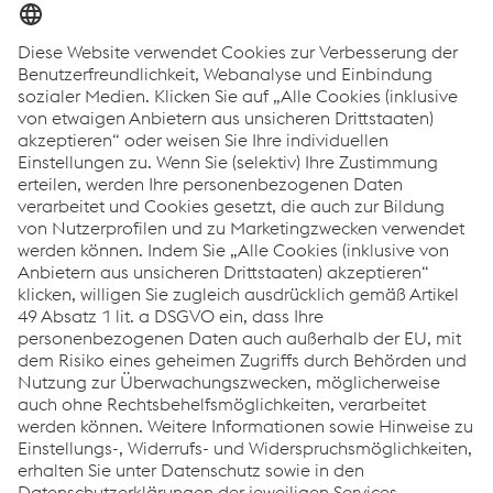
Infoblatt
Datei
pdf
1.88 MB
DE
Material & Performance
Facts alform® MU-Reihe
Datei
pdf
741.15 KB
EN
Data sheet alform® laser
Mehr laden