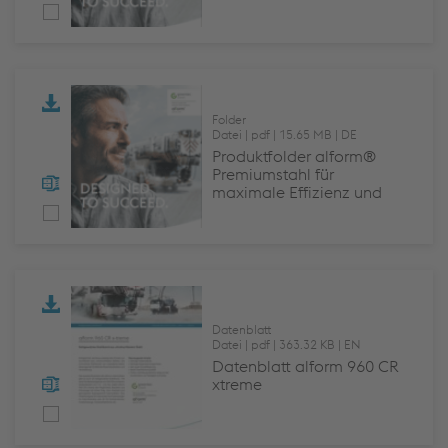
freedom of design
Folder
Datei
pdf
15.65 MB
DE
Produktfolder alform®
Premiumstahl für
maximale Effizienz und
Designfreiheit
Datenblatt
Datei
pdf
363.32 KB
EN
Datenblatt alform 960 CR
xtreme