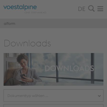
DE
alform
Down­loads