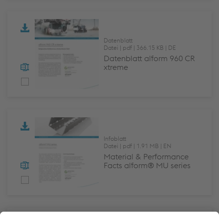
Datenblatt
Datei
pdf
366.15 KB
DE
Datenblatt alform 960 CR
xtreme
Infoblatt
Datei
pdf
1.91 MB
EN
Material & Performance
Facts alform® MU series