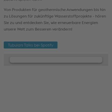
Von Produkten für geothermische Anwendungen bis hin
zu Lösungen für zukünftige Wasserstoffprojekte - hören
Sie zu und entdecken Sie, wie erneuerbare Energien
unsere Welt zum Besseren verändern!
Tubulars Talks bei Spotify
Wir benötigen Ihre Zustimmung, um
den JW Player-Service zu laden!
Wir verwenden JW Player, um Inhalte einzubetten.
Dieser Service kann Daten zu Ihren Aktivitäten
sammeln. Bitte lesen Sie die Details durch und
stimmen Sie der Nutzung des Service zu, um diese
Inhalte anzuzeigen.