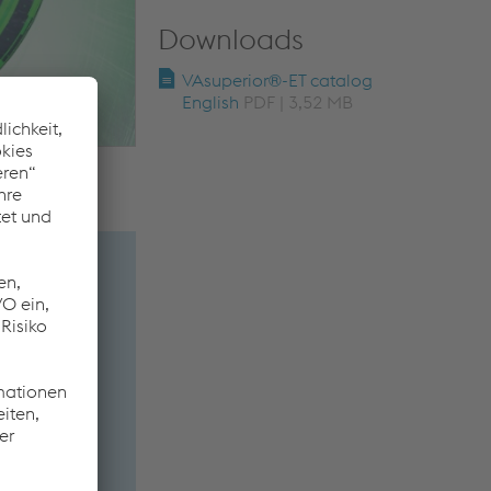
Downloads
VAsuperior®-ET catalog
English
PDF | 3,52 MB