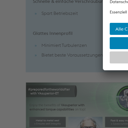
Schnelle & einfache Verschraubung
Spart Betriebszeit
Glattes Innenprofil
Minimiert Turbulenzen
Bietet beste Voraussetzungen für Rohrin