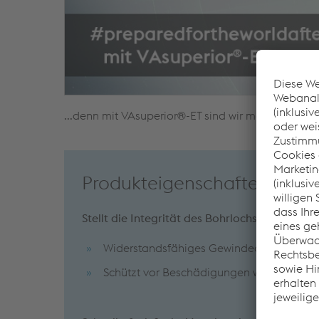
...denn mit VAsuperior®-ET sind wir mehr als bere
Produkteigenschaften & Ku
Stellt die Integrität des Bohrlochs sicher
Widerstandsfähiges Gewindedesign
Schützt vor Beschädigungen während Tra