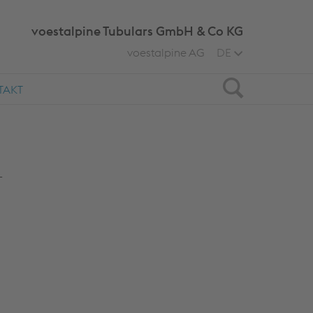
voestalpine Tubulars GmbH & Co KG
voestalpine AG
DE
Search
TAKT
T