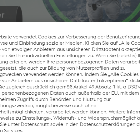
it für extreme Bedingungen.
ndennutzen
nsport, Manipulation und Einbau