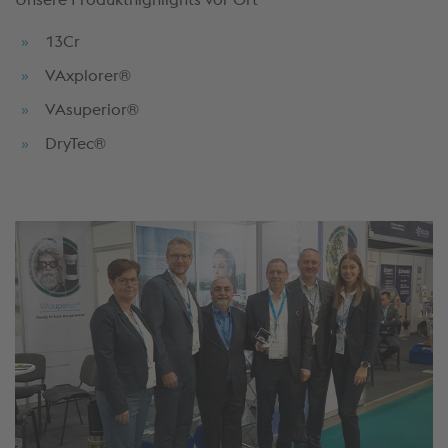
13Cr
VAxplorer®
VAsuperior®
DryTec®