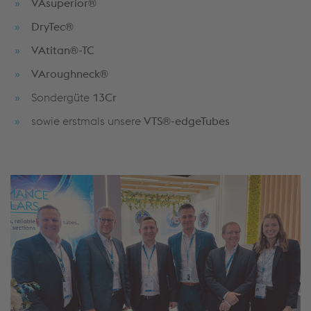
VAsuperior®
DryTec®
VAtitan
®
-TC
VAroughneck®
Sondergüte
13Cr
sowie erstmals unsere
VTS®-edgeTubes