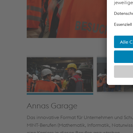
Annas Garage
Das innovative Format für Unternehmen und Schul
MINT-Berufen (Mathematik, Informatik, Naturwiss
eine Karriere in diesen Berufen anzustreben.