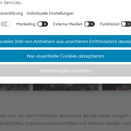
en soll vor allem Mädchen technische Berufe näher bringen, i
enschaften, Ingenieurwissenschaften und Technik) wecken und 