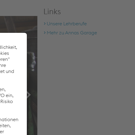
Links
Unsere Lehrberufe
Mehr zu Annas Garage