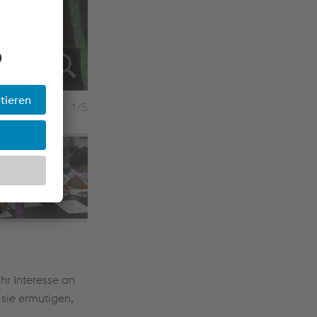
1/5
hr Interesse an
sie ermutigen,