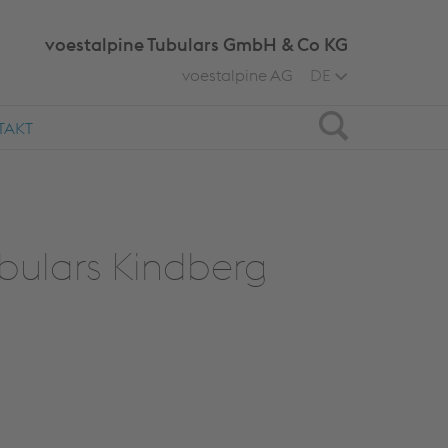
voestalpine Tubulars GmbH & Co KG
voestalpine AG
DE
Search
TAKT
bulars Kindberg