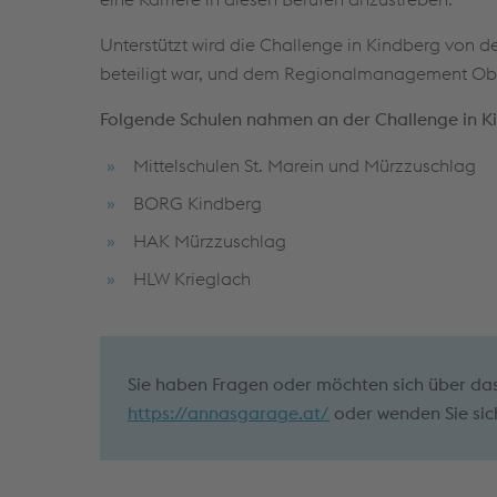
Unterstützt wird die Challenge in Kindberg von 
beteiligt war, und dem Regionalmanagement Obe
Folgende Schulen nahmen an der Challenge in Ki
Mittelschulen St. Marein und Mürzzuschlag
BORG Kindberg
HAK Mürzzuschlag
HLW Krieglach
Sie haben Fragen oder möchten sich über das
https://annasgarage.at/
oder wenden Sie sic