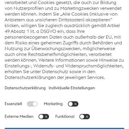
Weitere Infos sowie die VR Touren finden Sie
hier
.
Wir freuen uns auf Ihren Besuch auf unserem Stand Nr.
12330!
voestalpine Öl & Gas
ADIPEC Website
Links
Impressum
Verhaltenskodex
Compliance
Datenschutz
Cookie-Einstellungen
Sprache