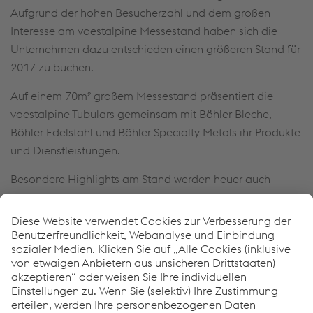
Aufgrund der hohen Besucherzahl und dem großen
Interesse am voestalpine Messestand haben sich die
Unternehmen dazu entschieden einen größeren Stand für
2017 zu buchen.
Auf einem 70m² großem Messestand präsentiert die
voestalpine Tubulars gemeinsam mit Böhler Bleche,
Böhler Edelstahl und Böhler Specialty Metals ihr Produkte
und Dienstleistungen.
Besondere Highlights am Stand werden heuer auch
wieder die 360° Virtual Reality Tour durch die
Produktionsbetriebe für Öl & Gas Produkte, sowie der
Touchscreen, an dem sich Besucher selbst durch die
Produktionshallen der Firmen klicken können, sein.
voestalpine Tubulars informiert über die jüngste
Gewindeentwicklung des Unternehmens, VAxplorer.