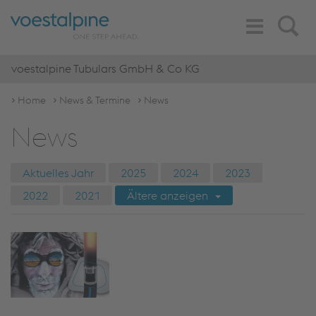
Toggle
Search
Navigation
voestalpine Tubulars GmbH & Co KG
Home
News & Termine
News
News
Aktuelles Jahr
2025
2024
2023
2022
2021
Ältere anzeigen