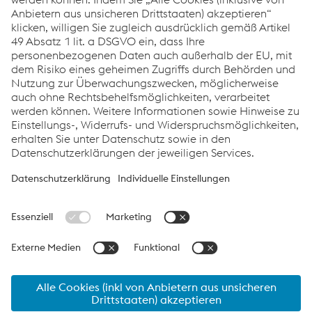
myTubulars App
Links
Impressum
Verhaltenskodex
Compliance
Datenschutz
Cookie-Einstellungen
Sprache