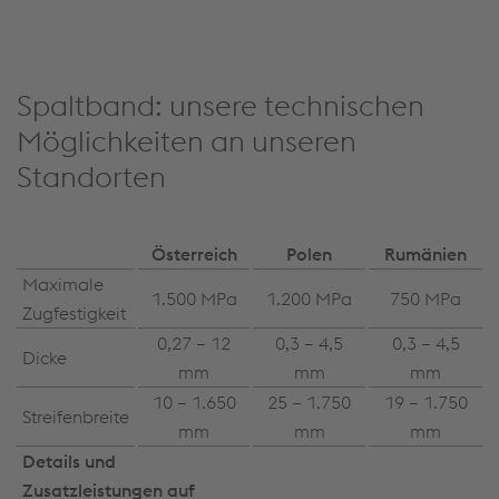
Spaltband: unsere technischen
Möglichkeiten an unseren
Standorten
Österreich
Polen
Rumänien
Maximale
1.500 MPa
1.200 MPa
750 MPa
Zugfestigkeit
0,27 – 12
0,3 – 4,5
0,3 – 4,5
Dicke
mm
mm
mm
10 – 1.650
25 – 1.750
19 – 1.750
Streifenbreite
mm
mm
mm
Details und
Zusatzleistungen auf