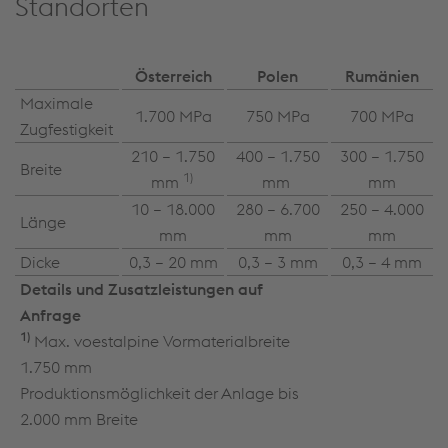
Standorten
Österreich
Polen
Rumänien
Maximale
1.700 MPa
750 MPa
700 MPa
Zugfestigkeit
210 – 1.750
400 – 1.750
300 – 1.750
Breite
1)
mm
mm
mm
10 – 18.000
280 – 6.700
250 – 4.000
Länge
mm
mm
mm
Dicke
0,3 – 20 mm
0,3 – 3 mm
0,3 – 4 mm
Details und Zusatzleistungen auf
Anfrage
1)
Max. voestalpine Vormaterialbreite
1.750 mm
Produktionsmöglichkeit der Anlage bis
2.000 mm Breite