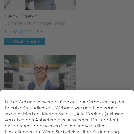
Henk Poleyn
Com­mer­ci­al Ma­na­ger Solar
T:
+32 51 261 383
E-Mail sen­den
Jos Vandemoortele