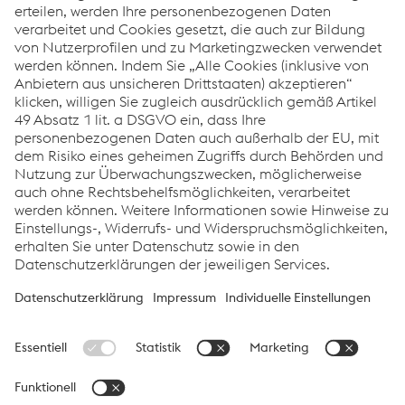
Busi­ness Unit Ma­na­ger Buil­ding
and Solar FR
T:
+32 51 261 224
E-Mail sen­den
Downloads
Enquiry form - groundmount
with driven posts
PDF
199.28 KB
eng-GB
Enquiry form -
groundstructure on
foundation
PDF
219.85 KB
eng-GB
voestalpine Sadef nv
Impressum
Datenschutz