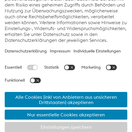
Erwin Zerovc
Tech­ni­cal Ad­vi­sor Ger­many
T:
+49 223 3201 148
E-Mail sen­den
voestalpine Sadef nv
Impressum
Datenschutz
voestalpine Sadef nv
Unternehmen
Interessante Links
Kontakt