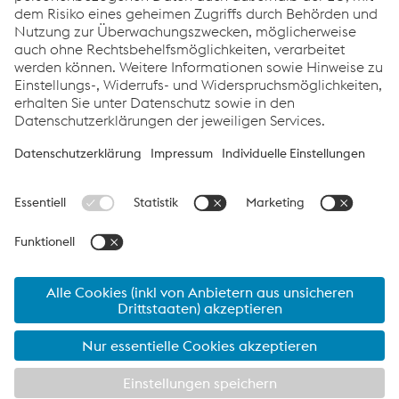
Thomas Houvenaeghel
Com­mer­ci­al Seg­ment Ma­na­ger
Custom Roll For­ming
T:
+32 51 261 639
E-Mail sen­den
voestalpine Sadef nv
Impressum
Datenschutz
voestalpine Sadef nv
Unternehmen
Interessante Links
Kontakt