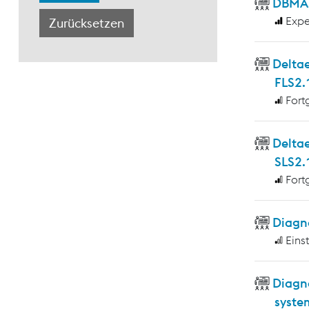
DBMAS
Expe
Deltae
FLS2.
Fort
Delta
SLS2.
Fort
Diagno
Eins
Diagn
syste