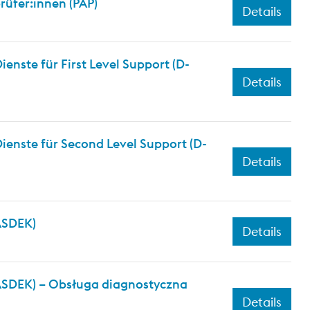
üfer:innen (PAP)
Details
nste für First Level Support (D-
Details
ienste für Second Level Support (D-
Details
(ASDEK)
Details
(ASDEK) – Obsługa diagnostyczna
Details