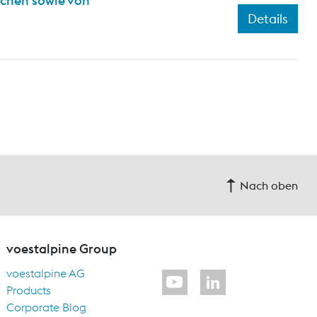
ichen sowie von
Details
Nach oben
voestalpine Group
voestalpine AG
Products
Corporate Blog