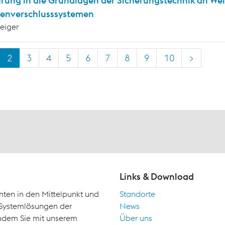
hrung in die Grundlagen der Sicherungstechnik an We
enverschlusssystemen
teiger
2
3
4
5
6
7
8
9
10
>
Links & Download
nten in den Mittelpunkt und
Standorte
d Systemlösungen der
News
indem Sie mit unserem
Über uns