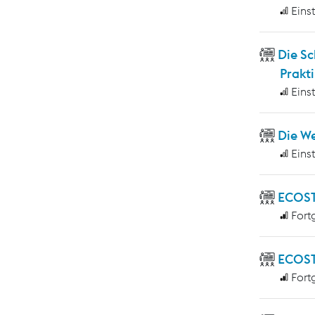
Eins
Die S
Prakti
Eins
Die W
Eins
ECOS
Fort
ECOST
Fort