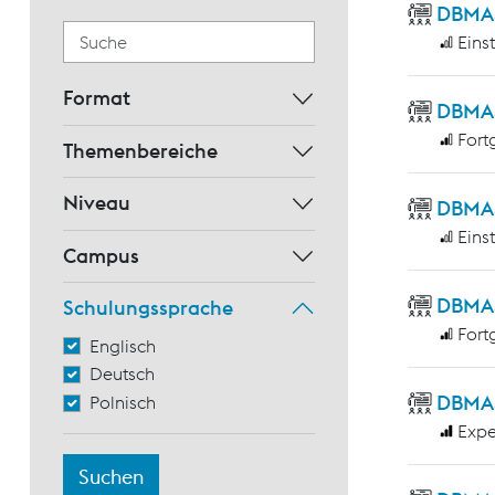
DBMAS 
Eins
Format
DBMAS 
Fort
Themenbereiche
Niveau
DBMAS 
Eins
Campus
DBMAS
Schulungssprache
Fort
Englisch
Deutsch
DBMAS 
Polnisch
Expe