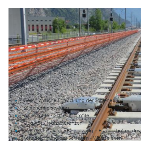
Das Seminar gibt einen kurzen Exkurs zur historische
Schienenstahlsorten und behandelt Themen, wie die 
Schienenstahls und die Walztoleranzen sowie –zeiche
Schienenschäden bzw. Schienenoberflächenbearbeitu
Instandhaltung) und Gleisabschlüsse (Bauarten) eing
Oberbau-, Schienenverbindungs- sowie Auftragschw
Schulungsinhalte
Geschichtliche Entwicklung der Schienen
Schienenherstellung
Walzprofile / Schienenprofile
Qualität / Walztoleranzen
Chemische Zusammensetzung – Eigenschaften des 
Kennzeichnung der Schienen - Walzzeichen