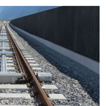
n Entwicklung der Schiene bzw. der
Herstellungsverfahren, die Eigenschaften des
n. Ebenso wird auf die zerstörungsfreie Prüfung und
ng sowie auf Isolierstöße (Einbau und
egangen. Weiters befasst sich das Seminar mit der
eißung.
Schienenstahls