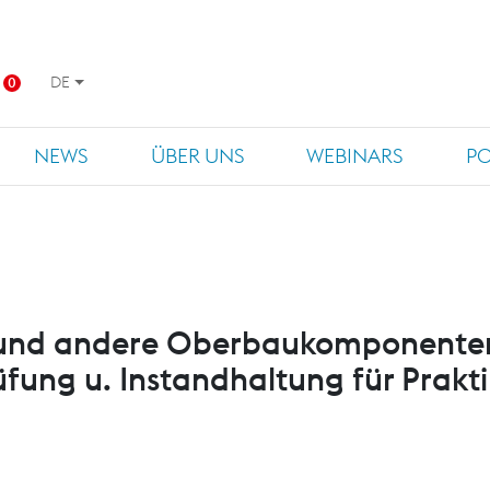
DE
0
NEWS
ÜBER UNS
WEBINARS
P
 und andere Oberbaukomponenten
üfung u. Instandhaltung für Prakti