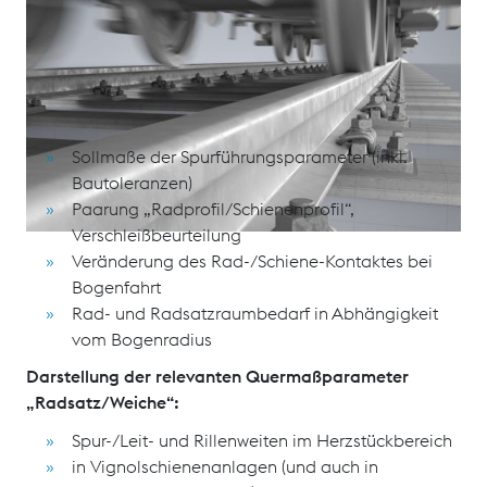
BEISPIELE SCHULUNGINHALTE
Wechselwirkung Rad/Schiene (Grundlagen der
Spurführung):
Sollmaße der Spurführungsparameter (inkl.
Bautoleranzen)
Paarung „Radprofil/Schienenprofil“,
Verschleißbeurteilung
Veränderung des Rad-/Schiene-Kontaktes bei
Bogenfahrt
Rad- und Radsatzraumbedarf in Abhängigkeit
vom Bogenradius
Darstellung der relevanten Quermaßparameter
„Radsatz/Weiche“:
Spur-/Leit- und Rillenweiten im Herzstückbereich
in Vignolschienenanlagen (und auch in