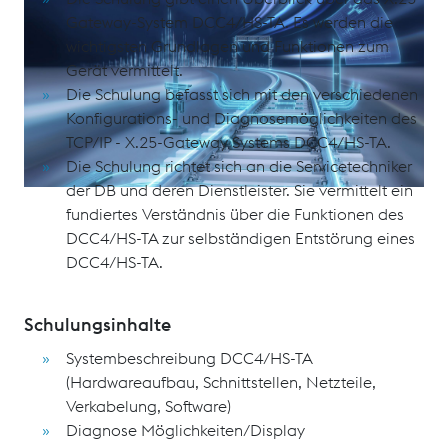
Gateway-System DCC4/HS-TA. Es werden die
wichtigsten Grundlagen und Funktionen zum
Gerät vermittelt.
Die Schulung befasst sich mit den verschiedenen
Konfigurations- und Diagnosemöglichkeiten des
TCP/IP - X.25-Gateway Systems DCC4/HS-TA.
Die Schulung richtet sich an die Servicetechniker
der DB und deren Dienstleister. Sie vermittelt ein
fundiertes Verständnis über die Funktionen des
DCC4/HS-TA zur selbständigen Entstörung eines
DCC4/HS-TA.
Schulungsinhalte
Systembeschreibung DCC4/HS-TA
(Hardwareaufbau, Schnittstellen, Netzteile,
Verkabelung, Software)
Diagnose Möglichkeiten/Display