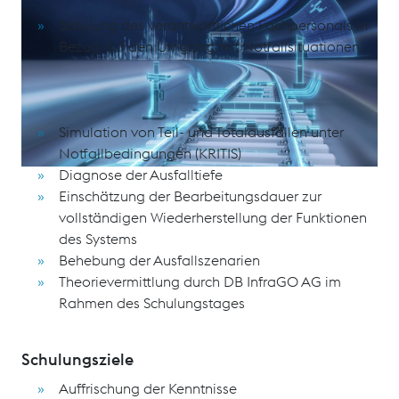
Schulung des verantwortlichen Fachpersonals in
Bezug auf den Umgang mit Notfallsituationen
Schulungsinhalte
Simulation von Teil- und Totalausfällen unter
Notfallbedingungen (KRITIS)
Diagnose der Ausfalltiefe
Einschätzung der Bearbeitungsdauer zur
vollständigen Wiederherstellung der Funktionen
des Systems
Behebung der Ausfallszenarien
Theorievermittlung durch DB InfraGO AG im
Rahmen des Schulungstages
Schulungsziele
Auffrischung der Kenntnisse