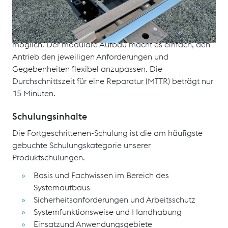
Schwellenhaltewinkel, Backenschienenbefestigung und
Erdkästen. Die Flache Bauweise macht ein Nachrüsten,
auch ohne Tiefbauarbeiten in vorhandene Systeme
möglich. Der modulare Aufbau macht es einfach, den
Antrieb den jeweiligen Anforderungen und
Gegebenheiten flexibel anzupassen. Die
Durchschnittszeit für eine Reparatur (MTTR) beträgt nur
15 Minuten.
Schulungsinhalte
Die Fortgeschrittenen-Schulung ist die am häufigste
gebuchte Schulungskategorie unserer
Produktschulungen.
Basis und Fachwissen im Bereich des
Systemaufbaus
Sicherheitsanforderungen und Arbeitsschutz
Systemfunktionsweise und Handhabung
Einsatzund Anwendungsgebiete