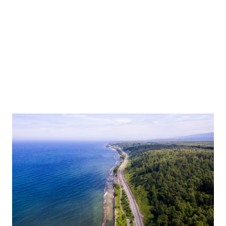
In diesem Seminar werden Themen der Nachhaltigkeit
des Fahrwegs behandelt und den Teilnehmern ein
allgemeines Verständnis dieses zunehmend wichtigen
Themenkreises vermittelt. In dem Kurs wird das Thema
ganzheitlich betrachtet, insbesondere jedoch die
Thematik des CO2-Footprints der Infrastruktur und
Maßnahmen zu dessen Reduktion beleuchtet. Die
Inhalte reichen von den grundsätzlichen Definitionen
über Prozessthemen (Herstellungsrouten), CO2-