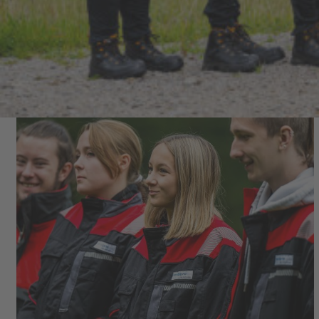
zwei Tage voller neuer Erfahrungen, die die voestalpine-
Lehrlinge im ersten Lehrjahr beim Teambuilding im September
2023 erlebten. 25 zukünftige
Fach
k
räfte aus
Zeltweg
verbrachten zusammen Zeit in Velden, 13
Youngsters
aus Leoben-Donawitz
zog es dafür nach Eisenerz.