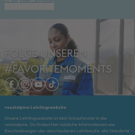
Zu den freien Lehrstellen
FOLGE UNSEREN
#FAVORITEMOMENTS
voestalpine Lehrlingswebsite
Unsere Lehrlingswebsite ist dein Schaufenster in die
voestalpine. Du findest hier nützliche Informationen wie
Beschreibungen der verschiedenen Lehrberufe, alle Standorte