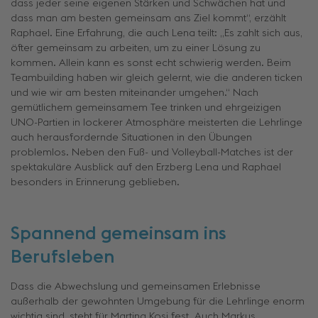
dass jeder seine eigenen Stärken und Schwächen hat und
dass man am besten gemeinsam ans Ziel kommt“, erzählt
Raphael. Eine Erfahrung, die auch Lena teilt: „Es zahlt sich aus,
öfter gemeinsam zu arbeiten, um zu einer Lösung zu
kommen. Allein kann es sonst echt schwierig werden. Beim
Teambuilding haben wir gleich gelernt, wie die anderen ticken
und wie wir am besten miteinander umgehen.“ Nach
gemütlichem gemeinsamem Tee trinken und ehrgeizigen
UNO-Partien in lockerer Atmosphäre meisterten die Lehrlinge
auch herausfordernde Situationen in den Übungen
problemlos. Neben den Fuß- und Volleyball-Matches ist der
spektakuläre Ausblick auf den Erzberg Lena und Raphael
besonders in Erinnerung geblieben.
Spannend gemeinsam ins
Berufsleben
Dass die Abwechslung und gemeinsamen Erlebnisse
außerhalb der gewohnten Umgebung für die Lehrlinge enorm
wichtig sind, steht für Martina Kosi fest. Auch Markus