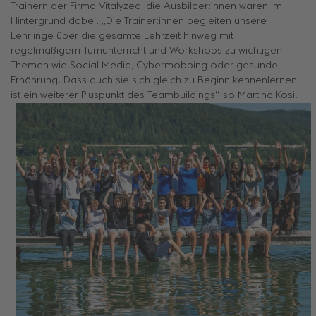
Trainern der Firma Vitalyzed, die Ausbilder:innen waren im
Hintergrund dabei. „Die Trainer:innen begleiten unsere
Lehrlinge über die gesamte Lehrzeit hinweg mit
regelmäßigem Turnunterricht und Workshops zu wichtigen
Themen wie Social Media, Cybermobbing oder gesunde
Ernährung. Dass auch sie sich gleich zu Beginn kennenlernen,
ist ein weiterer Pluspunkt des Teambuildings“, so Martina Kosi.