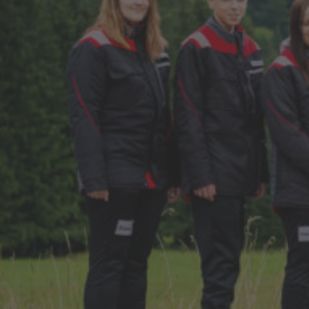
>
News & Stories
> Alle an Bord: voestalpine-Lehrlinge
beim Teambuilding
Im September 2023 ging es für die
neuen Lehrlinge von den voestalpine-
Ausbildungsstandorten
in
Zeltweg
und
Leoben-Donawitz
zum
erlebnisreichen Teambuilding nach
Velden und Eisenerz.
Ein beeindruckender Ausblick auf den Erzberg, ein traumhafter
Sonnenuntergang am Wörthersee. Spannende Fußballspiele,
ein Kletterpark-Ausflug in schwindelerregender Höhe und
UNO-Partien, die den Ehrgeiz ordentlich wecken. Es waren