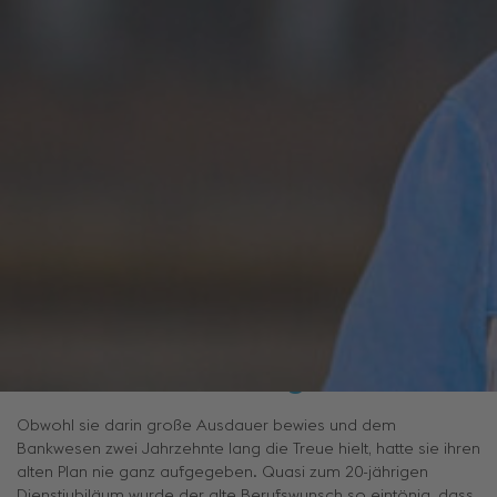
Berufswunsches neu zu orientieren. Das sagte sich auch
Carina Zenz. Und sagte letztes Jahr im Alter von 40 ihrem
bisherigen Berufsleben und ihrer Kärntner Heimat ade, um sich
ihren Traum doch noch zu erfüllen: In einem technischen Beruf
zu arbeiten. Denn in so einem hatte sich die Kärntnerin bereits
als Kind gesehen. Doch weil sich für ihre Ambitionen nicht das
Richtige ergab, fand sie sich als Teenager auf der Schulbank
statt an der Werkbank wieder. Als 19-jährige verließ sie 2000
die Handelsakademie Villach. Mit einem Maturazeugnis in der
Hand, welches ihr die Tür zu einer wirtschaftlichen Profession
öffnete: Zenz fragte bei einem Geldinstitut an, um als
Bankkauffrau mit Zahlen umzugehen. Statt Konstruktionspläne
umzusetzen, half sie Sparpläne schmieden.
Suche mit Rückschlägen
Obwohl sie darin große Ausdauer bewies und dem
Bankwesen zwei Jahrzehnte lang die Treue hielt, hatte sie ihren
alten Plan nie ganz aufgegeben. Quasi zum 20-jährigen
Dienstjubiläum wurde der alte Berufswunsch so eintönig, dass