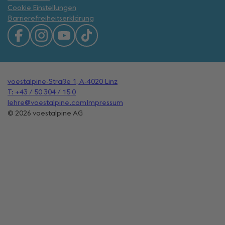
Cookie Einstellungen
Barrierefreiheitserklärung
voestalpine-Straße 1, A-4020 Linz
T: +43 / 50 304 / 15 0
lehre@voestalpine.com
Impressum
© 2026 voestalpine AG