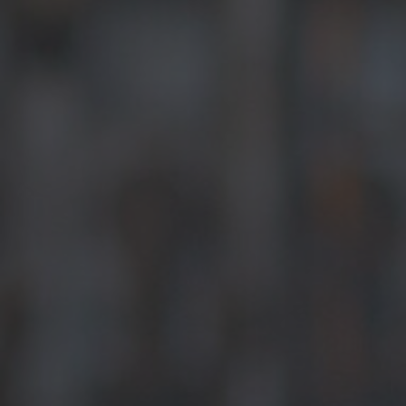
>
News & Stories
> Neustart mit 40: Aus der Bank an
die Werkbank
Um ihren Traum von einem
technischen Beruf zu verwirklichen,
hat Carina Zenz ihren Job als
Bankkauffrau aufgegeben und lässt
sich nun in der
voestalpine Giesserei
Traisen
zur Schweißtechnikerin
ausbilden.
Es ist selten zu spät, sich zwecks Erfüllung eines sehnlichen