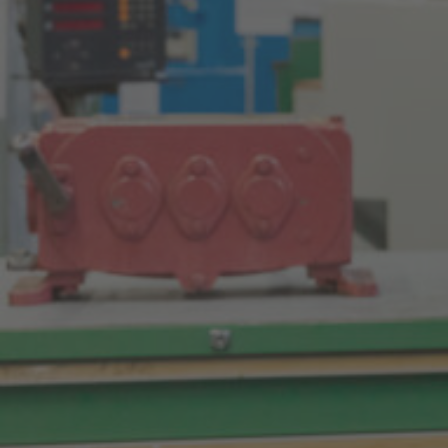
>
News & Stories
> Lehre hat Zukunft – Tag der offenen
Tür im Ausbildungszentrum Linz
Ein Highlight des Herbstes 2025: Am 15.
November öffnete unser
Ausbildungszentrum in
Linz
seine Türen
für rund 800 Besucher:innen.
Jugendliche, Eltern und Begleitpersonen
konnten einen exklusiven Blick hinter die
Kulissen werfen und erleben, wie
praxisnah und vielfältig eine Lehre bei
uns ist.