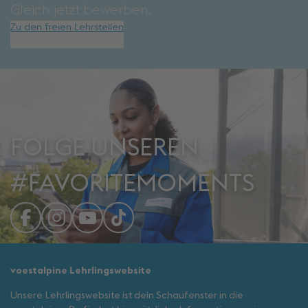
Gleich jetzt bewerben.
Zu den freien Lehrstellen
FOLGE UNSEREN
#FAVORITEMOMENTS
voestalpine Lehrlingswebsite
Unsere Lehrlingswebsite ist dein Schaufenster in die