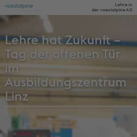
Lehre in
der voestalpine
AG
Lehre hat Zukunft –
Tag der offenen Tür
im
Ausbildungszentrum
Linz