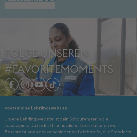
Zu den freien Lehrstellen
FOLGE UNSEREN
#FAVORITEMOMENTS
voestalpine Lehrlingswebsite
Unsere Lehrlingswebsite ist dein Schaufenster in die
voestalpine. Du findest hier nützliche Informationen wie
Beschreibungen der verschiedenen Lehrberufe, alle Standorte