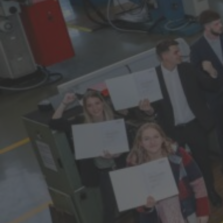
>
News & Stories
> Jungfachkräfte mit erfolgreichen
Lehrabschlüssen
Intensive Vorbereitungen waren den
Lehrabschlussprüfungen
vorangegangen, ein banges Warten
auf die Ergebnisse hat nun ein Ende:
Mit viel Erfolg sind die Prüfungen für
die Lehrlinge in der Steiermark und in
Krems über die Bühne gegangen –
herzliche Glückwünsche an alle
Jungfachkräfte!