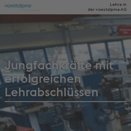
Lehre in
der voestalpine
AG
Jungfachkräfte mit
erfolgreichen
Lehrabschlüssen