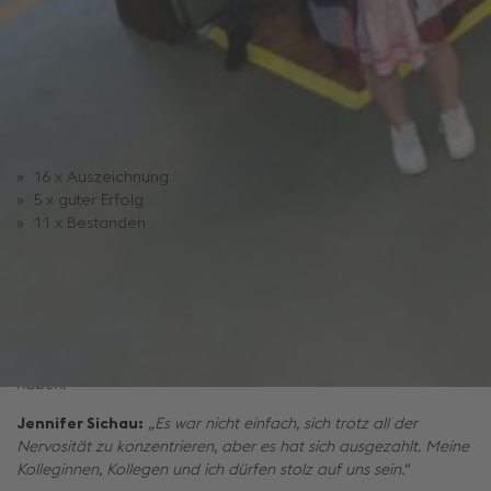
Von einem Spitzenergebnis spricht
Markus Heuratschek,
voestalpine Stahl Donawitz GmbH
:
„Wir hatten in den letzten 10
Jahren noch nie so viele Prüflinge!“
Die erfreulichen Details und Ergebnisse:
16 x Auszeichnung
5 x guter Erfolg
11 x Bestanden
Dvorschak Nico, Mechatronik:
„Wider Erwarten war alles sehr
entspannt, und die Nervosität war mit der ersten Aufgabe
sofort wieder weg. Beim Fachgespräch war ich dann doch
wieder aufgeregt, aber als mir das Ergebnis mittgeteilt wurde,
war ich überglücklich. Bis jetzt das wichtigste Ereignis in meiner
Karriere und mit guter Vorbereitung muss man auch keine Angst
haben.“
Jennifer Sichau:
„Es war nicht einfach, sich trotz all der
Nervosität zu konzentrieren, aber es hat sich ausgezahlt. Meine
Kolleginnen, Kollegen und ich dürfen stolz auf uns sein.“