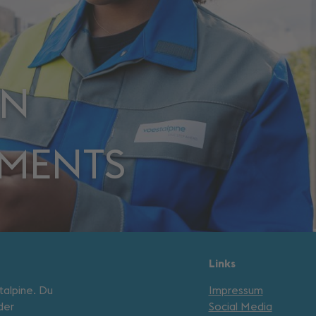
EN
MENTS
Links
talpine. Du
Impressum
der
Social Media