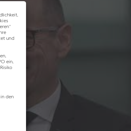
n
alte
n
der