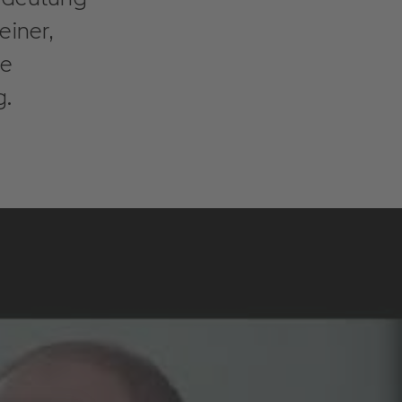
einer,
ie
g.