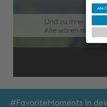
#FavoriteMoments in dei