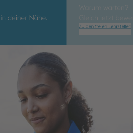
Warum warten?
 in deiner Nähe.
Gleich jetzt bewe
Zu den freien Lehrstellen