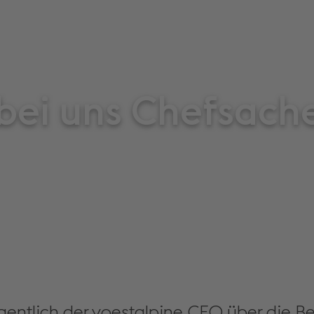
 bei uns Chefsach
gentlich der voestalpine CEO über die 