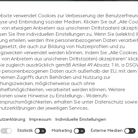
Wir benötigen Ihre Zustimmung, um de
YouTube Video-Service zu laden!
Wir verwenden einen Service eines Drittanbieters, um Videoinh
einzubetten. Dieser Service kann Daten zu Ihren Aktivitäte
sammeln. Bitte lesen Sie die Details durch und stimmen Sie 
Nutzung des Service zu, um dieses Video anzusehen.
Akzeptieren
Mehr Informationen