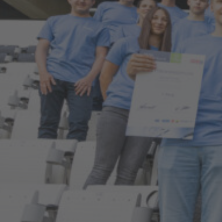
>
News & Stories
> Glänzende Ergebnisse bei den
Lehrlingsaward 2025
Wenn Oberösterreichs Industrie ihre
besten Lehrlinge ehrt, sind wir ganz
vorne dabei: Beim Lehrlingsaward
2025 im Business Club des LASK-
Stadions in Linz gingen am 24. Juni
insgesamt 24 Auszeichnungen an
Auszubildende am voestalpine-
Standort Linz.