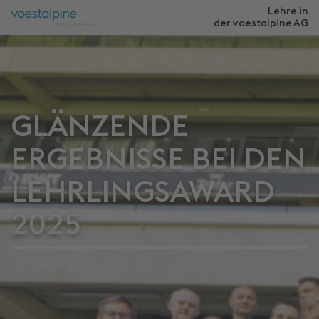
Lehre in
der voestalpine
AG
GLÄNZENDE
ERGEBNISSE BEI DEN
LEHRLINGSAWARD
2025