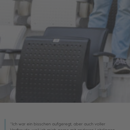
Unsere Lehrlinge gehören durchwegs zu den Besten ihres
Fachs. Aus gutem Grund: wir setzen auf bestmögliche
Nachwuchsarbeit, im Bestreben, den jungen Talenten Freude
an ihrem Beruf zu vermitteln, den Teamspirit zu stärken und
Fähigkeiten zu fördern – und dafür werden weder Kosten noch
Mühe gescheut.
Ausgezeichnete Leistungen
Stolze 134 voestalpine-Lehrlinge im zweiten Lehrjahr aus dem
Ausbildungszentrum Linz
arbeiteten sich bei den OÖ-
Lehrlingswettbewerben 2025 auf die Spitzenplätze vor. Sie
setzten sich beim Kräftemessen mit ihren insgesamt 812
Kolleg:innen aus den namhaftesten Unternehmen des Landes
durch.
“Ich war ein bisschen aufgeregt, aber auch voller