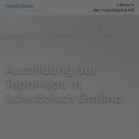
Lehre in
der voestalpine
AG
Ausbildung auf
Topniveau in
Schwäbisch Gmünd