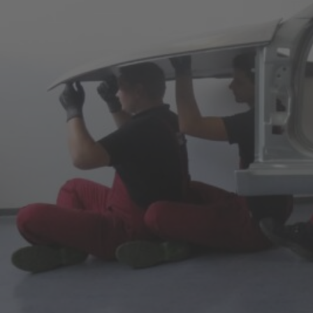
>
News & Stories
> Ausbildung auf Topniveau in
Schwäbisch Gmünd
Kevin Breuninger absolvierte am
voestalpine-Standort in Schwäbisch
Gmünd seine Ausbildung zum
Maschinen- und Anlagenführer mit
Schwerpunkt Metall- und
Kunststofftechnik. Am Unternehmen
schätzt er vor allem das hohe Niveau
der Ausbildung und die Förderung
junger Fachkräfte.