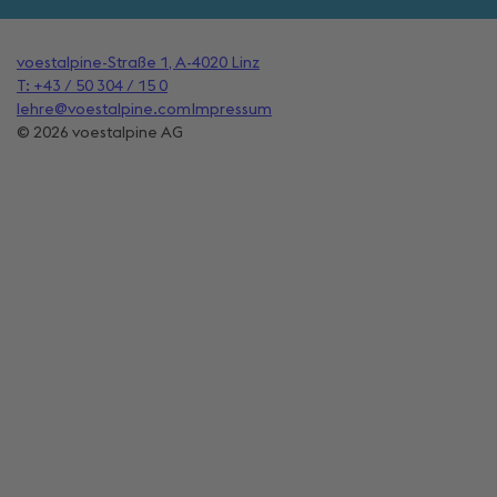
voestalpine-Straße 1, A-4020 Linz
T: +43 / 50 304 / 15 0
lehre@voestalpine.com
Impressum
© 2026 voestalpine AG