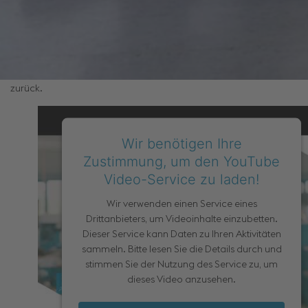
Kevin Breuninger ist 23 Jahre alt, kommt aus Lorch und ist
heute bei der
voestalpine Automotive Components
Schwäbisch Gmünd GmbH
als Jungfachkraft beschäftigt.
Zuvor absolvierte er schon hier die Ausbildung zum
Maschinen- und Anlagenführer – Schwerpunkt der Metall- und
Kunststofftechnik – und blickt heute noch gerne auf diese Zeit
zurück.
Wir benötigen Ihre
Zustimmung, um den YouTube
Video-Service zu laden!
Wir verwenden einen Service eines
Drittanbieters, um Videoinhalte einzubetten.
Dieser Service kann Daten zu Ihren Aktivitäten
sammeln. Bitte lesen Sie die Details durch und
stimmen Sie der Nutzung des Service zu, um
dieses Video anzusehen.