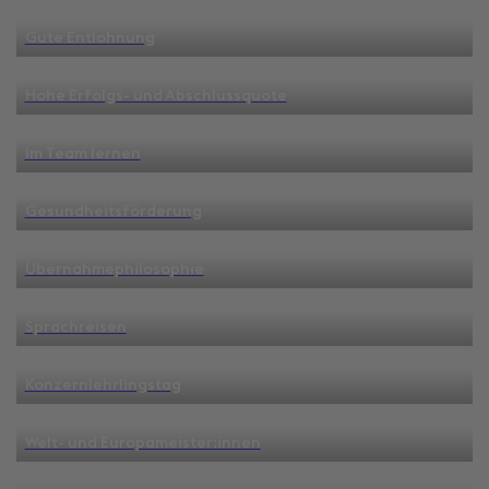
Gute Entlohnung
Hohe Erfolgs- und Abschlussquote
Im Team lernen
Gesundheitsförderung
Übernahmephilosophie
Sprachreisen
Konzernlehrlingstag
Welt- und Europameister:innen