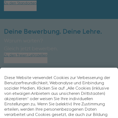
Zu den Standorten
Deine Bewerbung. Deine Lehre.
Warum warten?
Gleich jetzt bewerben.
Zu den freien Lehrstellen
FOLGE UNSEREN
#FAVORITEMOMENTS