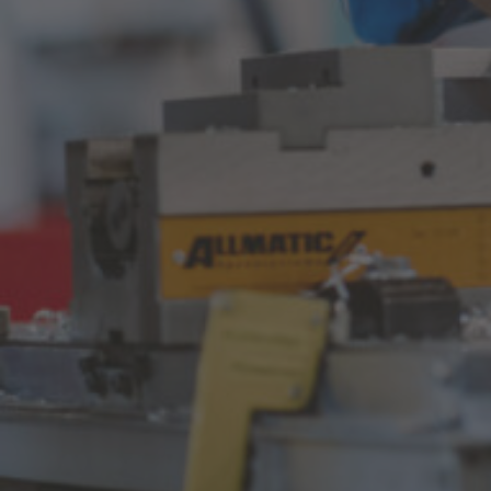
3. Lehrjahr
2.152,- €
4. Lehrjahr
Das kollektivvertragliche Lehrlingseinkommen wird 14 Mal im
Jahr ausbezahlt (KV-Stand: 01. November 2025).
Beschreibung
Wie lange