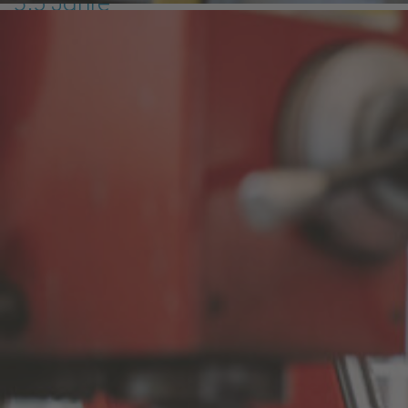
3,5 Jahre
Kurzbeschreibung
Werkzeuge fertigen und zusammenbauen
Formstücke anfertigen
Fertigungsprogramme für (CNC-)Werkzeugmaschinen
erstellen
Maschinen bedienen und warten
rechnergestütztes Konstruieren (CAD)
Mehr Informationen
Nach der zweijährigen Ausbildung im Grundmodul
Metalltechnik kannst du dich so richtig ins Werkzeug legen. Als