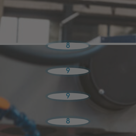
>
Alle Lehrberufe
>
Technik Lehre
> Metalltechnik /
Werkzeugbautechnik
Was du mitbringen solltest
8
technisches Verständnis
9
geschickte Hände
9
körperliche Fitness
8