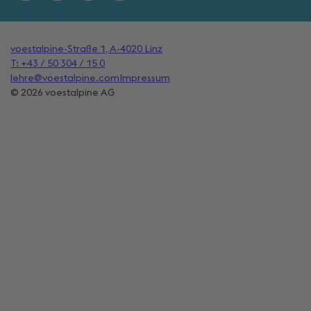
voestalpine-Straße 1, A-4020 Linz
T: +43 / 50 304 / 15 0
lehre@voestalpine.com
Impressum
© 2026 voestalpine AG