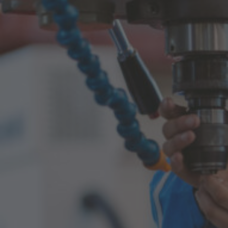
Genauigkeit
Lehrlingseinkommen (in brutto)
1.071,- €
1. Lehrjahr
1.295,- €
2. Lehrjahr
1.657,- €