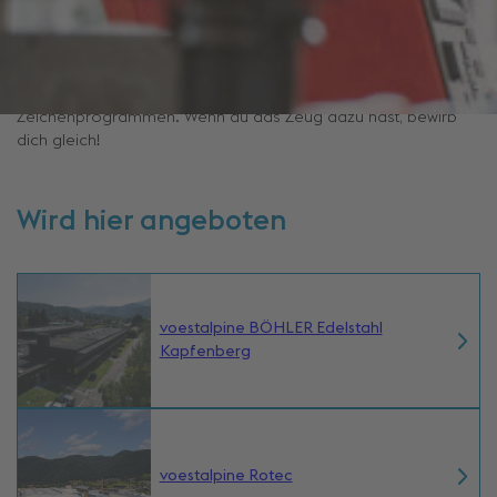
Werkzeugbautechniker:in stellst du – wie der Name schon
sagt – Werkzeuge wie z. B. Schnitt-, Stanz- und
Schneidewerkzeuge für Produktionsprozesse her. Natürlich
bist du auch für ihre Wartung und Reparatur zuständig. Du
lernst bei uns außerdem den Umgang mit technischen
Zeichenprogrammen. Wenn du das Zeug dazu hast, bewirb
dich gleich!
Wird hier angeboten
voestalpine BÖHLER Edelstahl
Kapfenberg
voestalpine Rotec