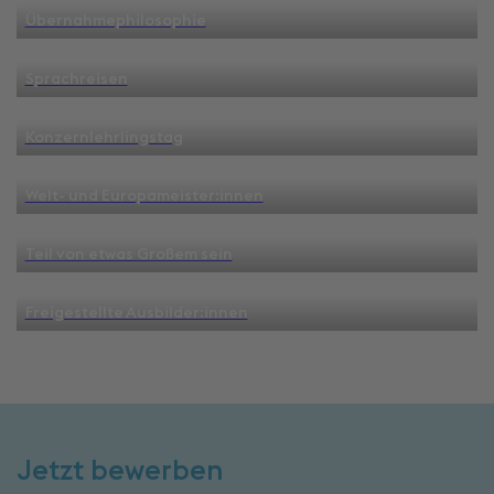
Übernahmephilosophie
Sprachreisen
Konzernlehrlingstag
Welt- und Europameister:innen
Teil von etwas Großem sein
Freigestellte Ausbilder:innen
Jetzt bewerben