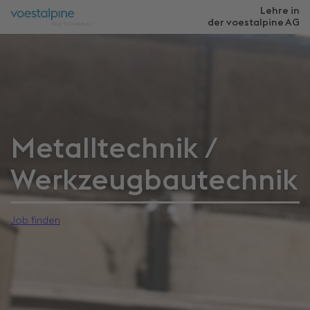
Lehre in
der voestalpine
AG
Metalltechnik /
Werkzeugbautechnik
Job finden