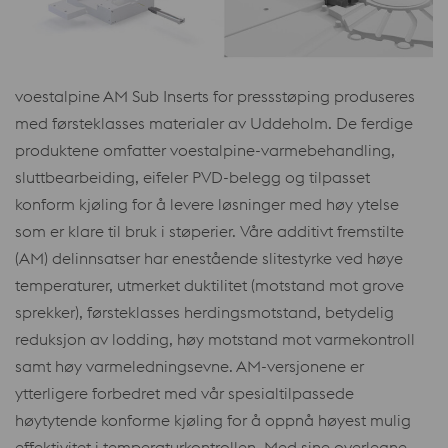
voestalpine AM Sub Inserts for pressstøping produseres
med førsteklasses materialer av Uddeholm. De ferdige
produktene omfatter voestalpine-varmebehandling,
sluttbearbeiding, eifeler PVD-belegg og tilpasset
konform kjøling for å levere løsninger med høy ytelse
som er klare til bruk i støperier. Våre additivt fremstilte
(AM) delinnsatser har enestående slitestyrke ved høye
temperaturer, utmerket duktilitet (motstand mot grove
sprekker), førsteklasses herdingsmotstand, betydelig
reduksjon av lodding, høy motstand mot varmekontroll
samt høy varmeledningsevne. AM-versjonene er
ytterligere forbedret med vår spesialtilpassede
høytytende konforme kjøling for å oppnå høyest mulig
effektivitet i temperaturkontrollen. Med sine overlegne