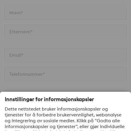
Navn*
Etternavn*
Email*
Telefonnummer*
Firma*
Melding*