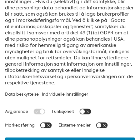
Ja, jeg ønsker å motta informasjon om voestalpines
produkter, invitasjoner til seminarer/webinarer og
mye mer.
Send
Jeg er ikke en robot
Klikk for å starte verifiseringen
Friendly
Captcha ⇗
voestalpine High Performance Metals Norway
voestalpine High Performance Metals Norway AS er det norske
salgsselskapet i voestalpinegruppens divisjon High Performance
Metalts. Divisjonen har fokus på teknisk krevende
produktsegment og er global markedsleder både på verktøystål