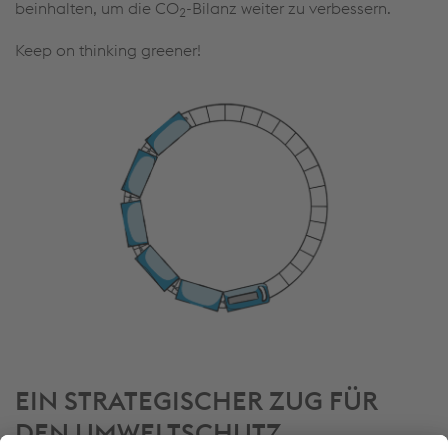
beinhalten, um die CO
-Bilanz weiter zu verbessern.
2
Keep on thinking greener!
EIN STRATEGISCHER ZUG FÜR
DEN
UMWELTSCHUTZ