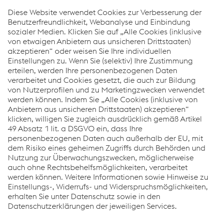
Mit ihrem hohen Anteil an Bahntransporten und
innovativen Logistiklösungen positioniert sich
voestalpine als Vorreiterin in Sachen nachhaltiger
Stahllogistik
.
Durch die konsequente Nutzung der Schiene und die
Implementierung geschlossener Kreisläufe gestaltet die
voestalpine eine
umweltfreundliche Zukunft der
Stahlindustrie
.
Jeder Zug, der das Werk verlässt, macht die
Stahlindustrie schon heute ein Stück weit