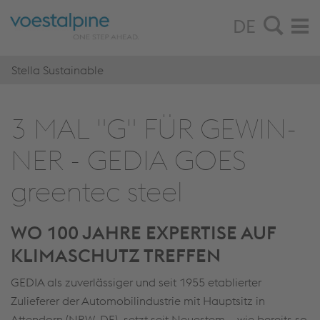
DE
Stella Sustainable
3 MAL "G" FÜR GE­WIN­
NER - GEDIA GOES
green­tec steel
WO 100 JAHRE EXPERTISE AUF
KLIMASCHUTZ TREFFEN
GEDIA als zuverlässiger und seit 1955 etablierter
Zulieferer der Automobilindustrie mit Hauptsitz in
Attendorn (NRW, DE), setzt seit Neuestem – wie bereits so