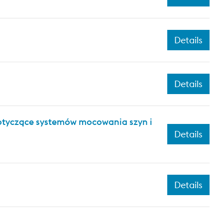
Details
Details
dotyczące systemów mocowania szyn i
Details
Details