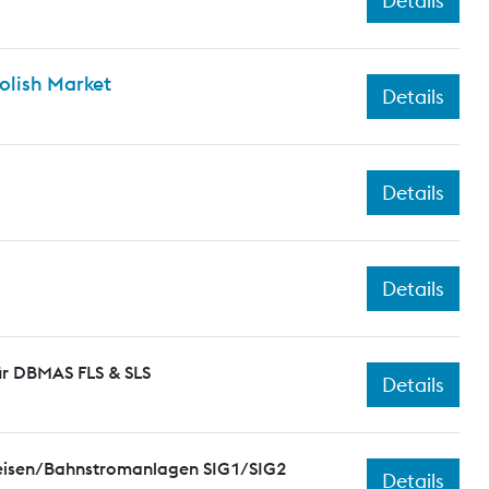
Details
olish Market
Details
Details
Details
ür DBMAS FLS & SLS
Details
leisen/Bahnstromanlagen SIG1/SIG2
Details