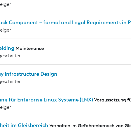
teiger
rack Component – formal and Legal Requirements in P
teiger
elding
Maintenance
geschritten
y Infrastructure Design
geschritten
ng für Enterprise Linux Systeme (LNX)
Voraussetzung f
teiger
heit im Gleisbereich
Verhalten im Gefahrenbereich von G