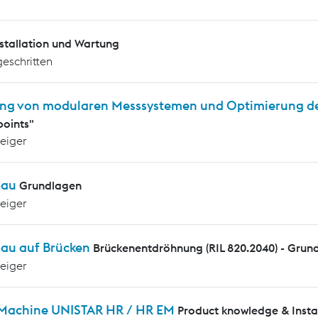
nstallation und Wartung
geschritten
ng von modularen Messsystemen und Optimierung d
oints"
teiger
bau
Grundlagen
teiger
au auf Brücken
Brückenentdröhnung (RIL 820.2040) - Grun
teiger
 Machine UNISTAR HR / HR EM
Product knowledge & Insta