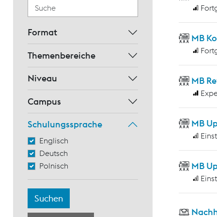
Fort
Format
MB Ko
Fort
Themenbereiche
Niveau
MB Re
Expe
Campus
MB Up
Schulungssprache
Eins
Englisch
Deutsch
MB Up
Polnisch
Eins
Nachh