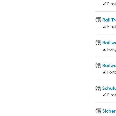
Eins
Rail T
Eins
Rail w
Fort
Railwa
Fort
Schulu
Eins
Sicher