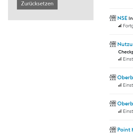
NSE
I
Fort
Nutzu
Checkp
Eins
Ober
Eins
Oberb
Eins
Point