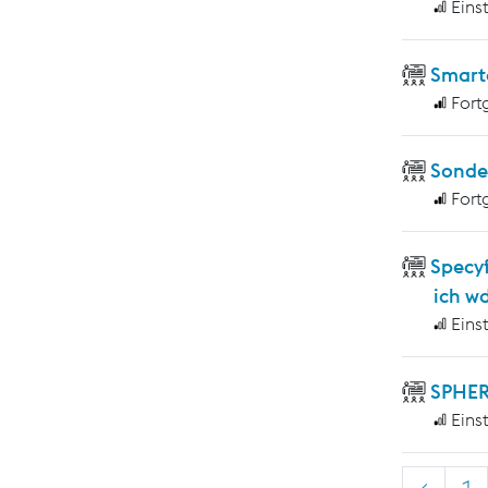
Eins
Smart
Fort
Sonde
Fort
Specy
ich w
Eins
SPHER
Eins
<
1