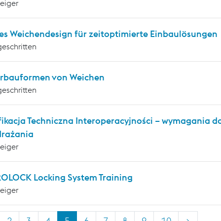
teiger
es Weichendesign für zeitoptimierte Einbaulösungen
geschritten
rbauformen von Weichen
geschritten
fikacja Techniczna Interoperacyjności – wymagania 
drażania
teiger
OLOCK Locking System Training
teiger
2
3
4
5
6
7
8
9
10
>