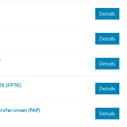
Details
Details
)
Details
K (FP TK)
Details
üfer:innen (PAP)
Details