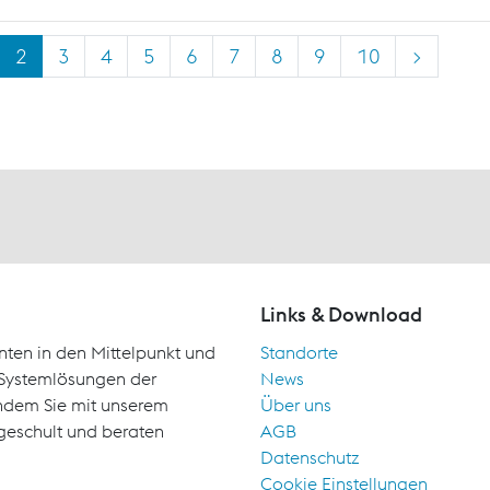
2
3
4
5
6
7
8
9
10
>
Links & Download
nten in den Mittelpunkt und
Standorte
d Systemlösungen der
News
indem Sie mit unserem
Über uns
geschult und beraten
AGB
Datenschutz
Cookie Einstellungen