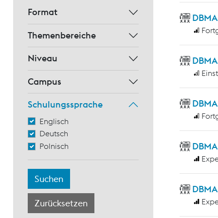
Format
DBMAS 
Fort
Themenbereiche
Niveau
DBMAS 
Eins
Campus
DBMAS
Schulungssprache
Fort
Englisch
Deutsch
DBMAS 
Polnisch
Expe
DBMAS
Expe