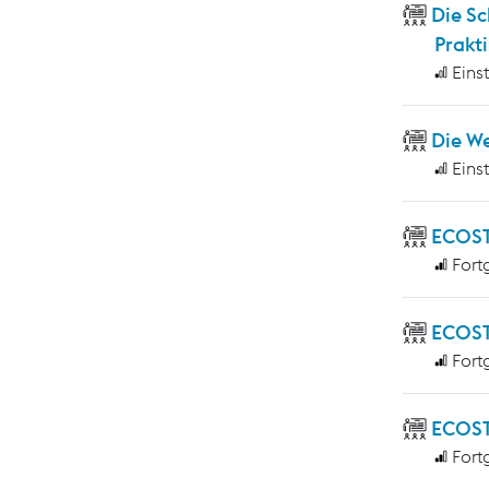
Die S
Prakti
Eins
Die W
Eins
ECOS
Fort
ECOST
Fort
ECOST
Fort