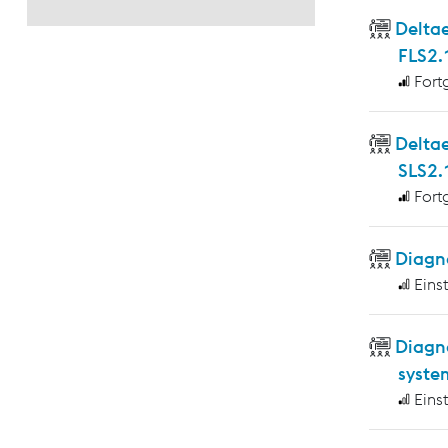
Deltae
FLS2.
Fort
Delta
SLS2.
Fort
Diagno
Eins
Diagn
syste
Eins